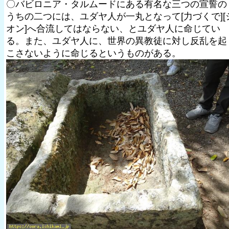
〇バビロニア・タルムードにある有名な三つの宣誓の
うちの二つには、ユダヤ人が一丸となって[力づくで][
オン]へ合流してはならない、とユダヤ人に命じてい
る。また、ユダヤ人に、世界の異教徒に対し反乱を起
こさないように命じるというものがある。