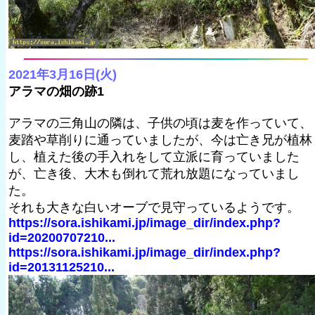
2021年3月16日(火)
アラマの畑の跡1
アラマの三角山の隣は、子供の頃は麦を作っていて、
麦踏や草削りに通っていましたが、今は亡き兄が植林
し、植えた後の手入れをして立派に育っていました
が、亡き後、大木も倒れて荒れ放題になっていまし
た。
それも大きな白いオーブで見守っているようです。
https://sora.ishikami.jp/image_dir/index.php?
id=20200707210...
https://sora.ishikami.jp/image_dir/index.php?
id=20131125210...