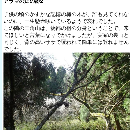
アラマの畑の跡2
子供の頃のかすかな記憶の梅の木が、誰も見てくれな
いのに、一生懸命咲いているようで哀れでした。
この隣の三角山は、物部の祖の分身ということで、来
てほしいと言葉になりでかけましたが、実家の裏山と
同じく、背の高いササで覆われて簡単には登れません
でした。