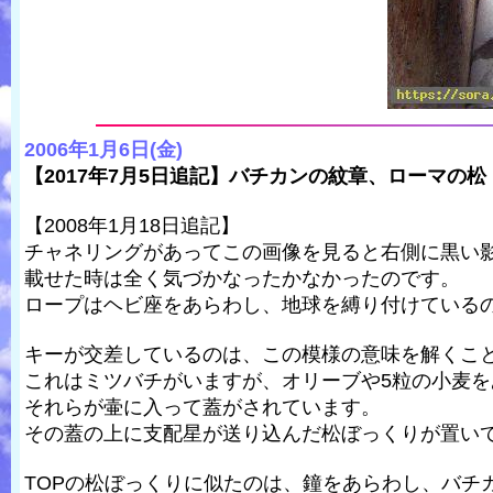
2006年1月6日(金)
【2017年7月5日追記】バチカンの紋章、ローマの松
【2008年1月18日追記】
チャネリングがあってこの画像を見ると右側に黒い
載せた時は全く気づかなったかなかったのです。
ロープはヘビ座をあらわし、地球を縛り付けている
キーが交差しているのは、この模様の意味を解くこ
これはミツバチがいますが、オリーブや5粒の小麦
それらが壷に入って蓋がされています。
その蓋の上に支配星が送り込んだ松ぼっくりが置い
TOPの松ぼっくりに似たのは、鐘をあらわし、バチ