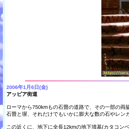
2006年1月6日(金)
アッピア街道
ローマから750kmもの石畳の道路で、その一部の
石畳と塀、それだけでもいかに膨大な数の石やレン
この近くに、地下に全長12kmの地下墳墓(カタコ