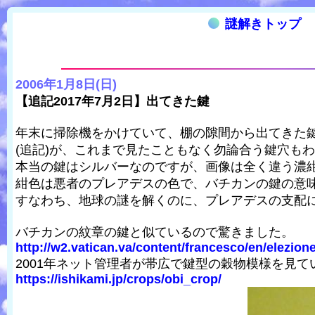
謎解きトップ
2006年1月8日(日)
【追記2017年7月2日】出てきた鍵
年末に掃除機をかけていて、棚の隙間から出てきた
(追記)が、これまで見たこともなく勿論合う鍵穴も
本当の鍵はシルバーなのですが、画像は全く違う濃
紺色は悪者のプレアデスの色で、バチカンの鍵の意
すなわち、地球の謎を解くのに、プレアデスの支配に
バチカンの紋章の鍵と似ているので驚きました。
http://w2.vatican.va/content/francesco/en/elezion
2001年ネット管理者が帯広で鍵型の穀物模様を見て
https://ishikami.jp/crops/obi_crop/