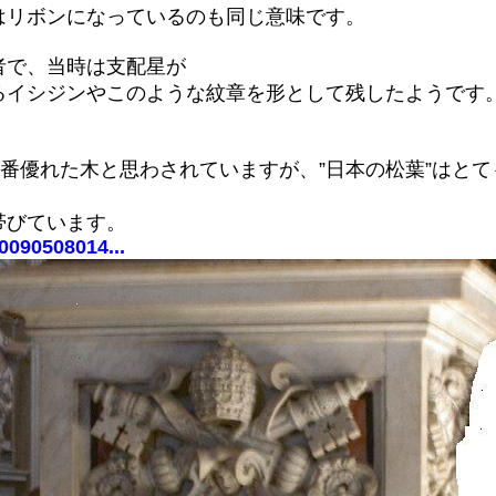
はリボンになっているのも同じ意味です。
者で、当時は支配星が
るイシジンやこのような紋章を形として残したようです
一番優れた木と思わされていますが、”日本の松葉”はと
帯びています。
0090508014...