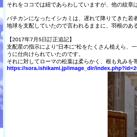
それをココでは紐であらわしていますが、他の紋章
バチカンになったイシカミは、遅れて降りてきた若
地球を支配していたので言われるままに、羽根のあ
【2017年7月5日訂正追記】
支配星の指示により”日本に”松をたくさん植えら、
うに仕向けられていたのです。
それに対してローマの松葉は柔らかく、根も丸みを
https://sora.ishikami.jp/image_dir/index.php?id=2