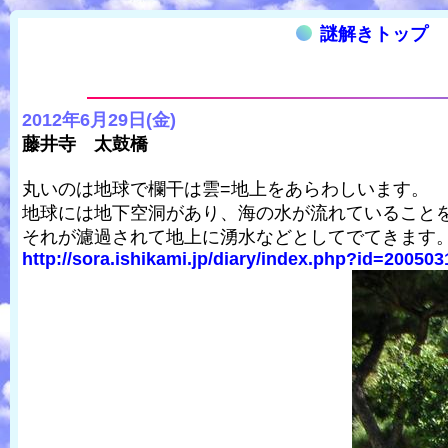
謎解きトップ
2012年6月29日(金)
藤井寺 太鼓橋
丸いのは地球で欄干は雲=地上をあらわしいます。
地球には地下空洞があり、海の水が流れていること
それが濾過されて地上に湧水などとしてでてきます
http://sora.ishikami.jp/diary/index.php?id=20050