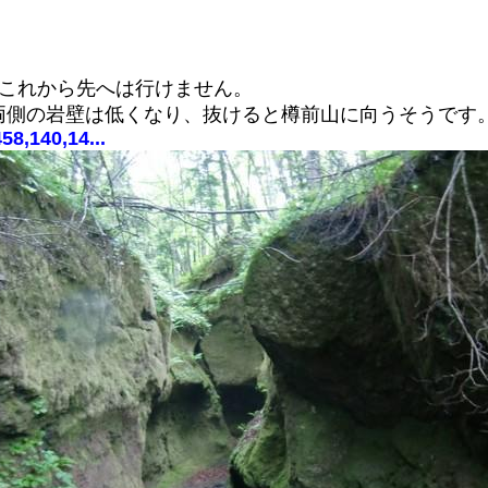
でこれから先へは行けません。
両側の岩壁は低くなり、抜けると樽前山に向うそうです
58,140,14...