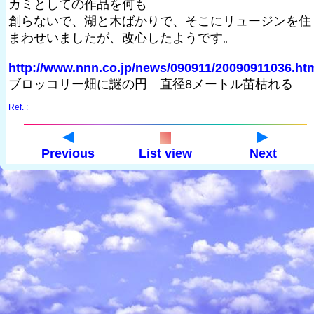
カミとしての作品を何も
創らないで、湖と木ばかりで、そこにリュージンを住
まわせいましたが、改心したようです。
http://www.nnn.co.jp/news/090911/20090911036.ht
ブロッコリー畑に謎の円 直径8メートル苗枯れる
Ref. :
Previous
List view
Next