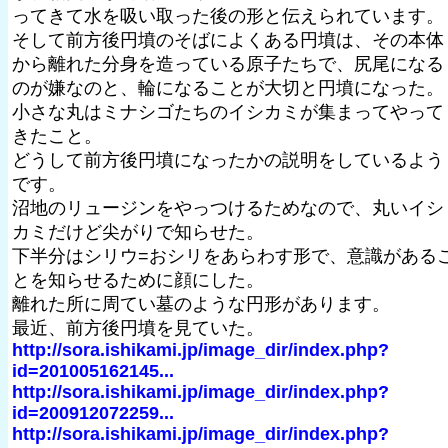
ってきて水を吸い取った後の形と伝えられています。
そして前方後円墳のそばによくある円墳は、その本体
から離れた分身を造っている原子たちで、尻尾になる
のが嫌なのと、輪になることが大切と円墳になった。
小さな丸はミナシゴたちのイシカミが集まってやって
きたこと。
どうして前方後円墳になったかの説明をしているよう
です。
沼地のリュージンをやっつけるためなので、丸いイシ
カミだけど尖がりで知らせた。
下半分はシリウ=おシリをあらわす形で、意識がある
とを知らせるために顔にした。
離れた所に周てい墓のような円形があります。
最近、前方後円墳を見ていた。
http://sora.ishikami.jp/image_dir/index.php?
id=201005162145...
http://sora.ishikami.jp/image_dir/index.php?
id=200912072259...
http://sora.ishikami.jp/image_dir/index.php?