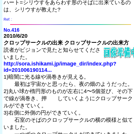
ハート=シリウすをあらわす形のそばに出来ているの
は、シリウすが教えた?
Ref. :
No.416
2010/6/20
クロップサークルの出来 クロップサークルの出来方
読者がビジョンで見たと知らせてくださ
いました。
http://sora.ishikami.jp/image_dir/index.php?
id=201006190114...
1)暗闇に光る線や渦巻きが見える。
最初は宇宙かと思ったら、夜の畑のようだった。
2)丸い球か楕円形のものが左右に4〜5個並び、その下
で線が渦巻き、押 していくようにクロップサーク
ルができていく。
3)右側に外側の円ができていく。
石室のそばのクロップサークルの横の模様と似て
いました。