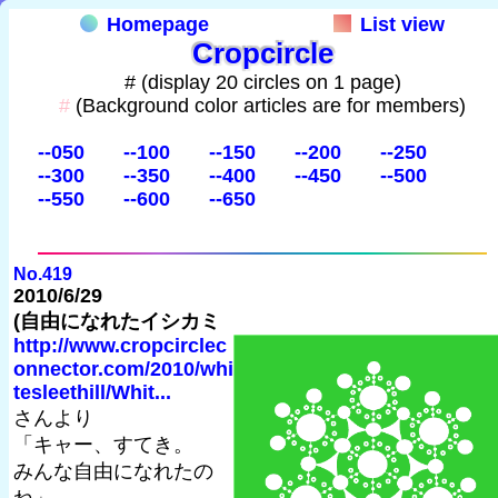
Homepage
List view
Cropcircle
# (display 20 circles on 1 page)
#
(Background color articles are for members)
--050
--100
--150
--200
--250
--300
--350
--400
--450
--500
--550
--600
--650
No.419
2010/6/29
(自由になれたイシカミ
http://www.cropcirclec
onnector.com/2010/whi
tesleethill/Whit...
さんより
「キャー、すてき。
みんな自由になれたの