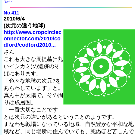
Ref. :
No.411
2010/6/4
(次元の違う地球)
http://www.cropcirclec
onnector.com/2010/co
dford/codford2010...
さん
これも大きな周提墓(=丸
いイシカミ)の遺跡のそ
ばにあります。
「色々な地球の次元?を
あらわしています」と。
真ん中が太陽で。その周
りは成層圏。
「一番大切なことです」
とは次元の違いがあるということのようです。
すなわち戦場になっている地域、自然豊かな平和な地
域など、同じ場所に住んでいても、死ぬほど苦しんで