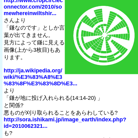
http://www.cropcirclec
onnector.com/2010/so
mewhereinwiltshir...
さんより
「鎌なのです」としか言
葉が出てきません。
見方によって鎌に見える
画像(上から3枚目)もあ
ります。
http://ja.wikipedia.org/
wiki/%E3%83%A8%E3
%83%8F%E3%83%8D%E3...
より
「鎌が地に投げ入れられる(14:14-20) 」
と関係?
悪ものが刈り取られることをあらわしている?
http://sora.ishikami.jp/image_earth/index.php?
id=2010062321...
も?