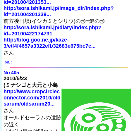
id=201004201353...
http://sora.ishikami.jp/image_dir/index.php?
id=201004201339...
前方後円墳(イシカミとシリウ)の形=鍵の形
http://sora.ishikami.jp/diary/index.php?
id=20100422174731
http://blog.goo.ne.jp/kaze-
3/e/f4f4657a3322efb32683e675bc7c...
さん
Ref. :
No.405
2010/5/23
(ミナシゴと大元と小鳥
http://www.cropcirclec
onnector.com/2010/old
sarum/oldsarum20...
さん
オールドセーラムの遺跡
の近く