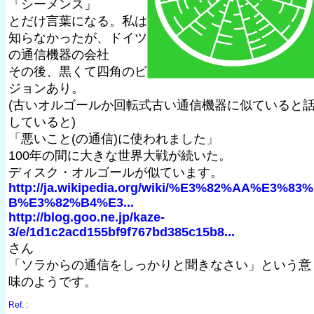
「シーメンス」
とだけ言葉になる。私は
知らなかったが、ドイツ
の通信機器の会社
その後、黒くて四角のビ
ジョンあり。
(古いオルゴールか回転式古い通信機器に似ていると
していると)
「悪いこと(の通信)に使われました」
100年の間に大きな世界大戦が続いた。
ディスク・オルゴールが似ています。
http://ja.wikipedia.org/wiki/%E3%82%AA%E3%83
B%E3%82%B4%E3...
http://blog.goo.ne.jp/kaze-
3/e/1d1c2acd155bf9f767bd385c15b8...
さん
「ソラからの通信をしっかりと聞きなさい」という意
味のようです。
Ref. :