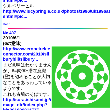
shtml#pic...
シルベリーヒル
http://www.lucypringle.co.uk/photos/1996/uk1996a
shtml#pic...
Ref. :
No.407
2010/6/1
(6の意味)
http://www.cropcirclec
onnector.com/2010/sil
buryhill/silbury...
まだ意味はわかりません
が、6=肉体+潜在意識
(霊)を認めることが大切
なことをあらわしている
ようです。
これも古墳のそばです。
http://sora.ishikami.jp/i
mage_dir/index.php?