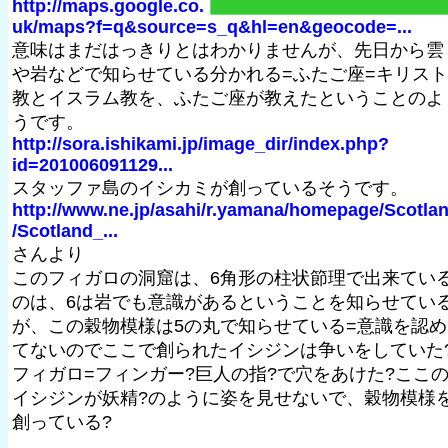
http://maps.google.co.
uk/maps?f=q&source=s_q&hl=en&geocode=...
意味はまだはっきりとはわかりませんが、先日から雲
や岩などで知らせている分かれる=ふたご座=キリスト
教とイスラム教を、ふたご座が教えたということのよ
うです。
http://sora.ishikami.jp/image_dir/index.php?
id=201006091129...
スタッファ島のイシカミが創っているそうです。
http://www.ne.jp/asahi/r.yamana/homepage/Scotla
/Scotland_...
さんより
このフィガロの洞窟は、6角形の柱状節理で出来てい
のは、6は岩でも意識があるということを知らせてい
が、この穀物模様は5の丸で知らせている=意識を認め
てないのでここで創られたイシジンは争いをしていた
フィガロ=フィンガー?巨人の指?で穴をあけた?ここ
イシジンが妖精?のように姿を見せないで、穀物模様
創っている?