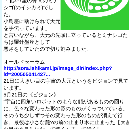
「北斗7星の仲間のミナ
シゴ(のイシカミ)でし
た。
小鳥座に助けられて大元
を手伝っています」
と言いながら、大元の先頭に立っているとミナシゴた
ちは羅針盤座として
悪さをしていたので切り刻みました。
オールドセーラム
http://sora.ishikami.jp/image_dir/index.php?
id=200505041427...
21日に大きい目の宇宙の大元というをビジョンで見て
います。
5月21日の《ビジョン》
”宇宙に四角いロボットのような顔があるものの回り
に、色々な変わった形の形のものがくっついている。
そのうち少しずつその変わった形のものが消えて行
き、最後は小さな籠?の前の止まり木に止まった【大