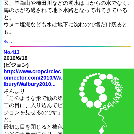
又、羊蹄山や柿田川などの湧水は山からの水でなく、
海の水がろ過されて地下水路となって出てきている
と。
ウヌニ塩湖なども水は地下に沈むので塩だけ残ると
も。
Ref. :
No.413
2010/6/18
(ビジョン)
http://www.cropcirclec
onnector.com/2010/Wa
lbury/Walbury2010...
さんより
「このような形で額の第
三の目に、入り込んでビ
ジョンを見せるのです」
と。
最初は目を閉じると柿色