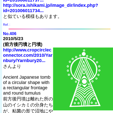
id=201006011737...
http://sora.ishikami.jp/image_dir/index.php?
id=201006011734...
と似ている模様もあります。
Ref. :
No.406
2010/5/23
(前方後円墳と円墳)
http://www.cropcirclec
onnector.com/2010/Yar
nbury/Yarnbury20...
さんより
Ancient Japanese tomb
of a circular shape with
a rectangular frontage
and round tumulus
前方後円墳は離れた所の
山のイシカミの分身たち
が、粘菌の形で沼地にや