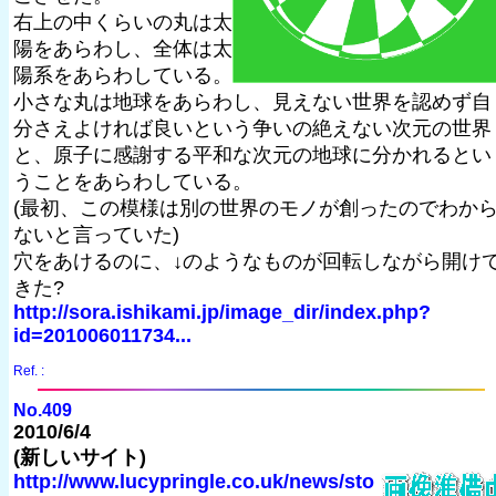
右上の中くらいの丸は太
陽をあらわし、全体は太
陽系をあらわしている。
小さな丸は地球をあらわし、見えない世界を認めず自
分さえよければ良いという争いの絶えない次元の世界
と、原子に感謝する平和な次元の地球に分かれるとい
うことをあらわしている。
(最初、この模様は別の世界のモノが創ったのでわか
ないと言っていた)
穴をあけるのに、↓のようなものが回転しながら開け
きた?
http://sora.ishikami.jp/image_dir/index.php?
id=201006011734...
Ref. :
No.409
2010/6/4
(新しいサイト)
http://www.lucypringle.co.uk/news/sto