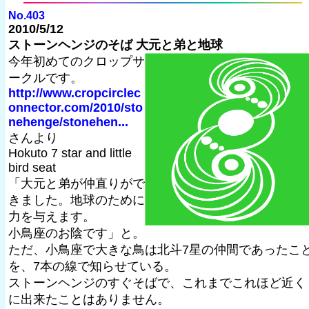
No.403
2010/5/12
ストーンヘンジのそば 大元と弟と地球
今年初めてのクロップサ
ークルです。
http://www.cropcirclec
onnector.com/2010/sto
nehenge/stonehen...
さんより
Hokuto 7 star and little
bird seat
「大元と弟が仲直りがで
きました。地球のために
力を与えます。
小鳥座のお陰です」と。
ただ、小鳥座で大きな鳥は北斗7星の仲間であったこ
を、7本の線で知らせている。
ストーンヘンジのすぐそばで、これまでこれほど近く
に出来たことはありません。