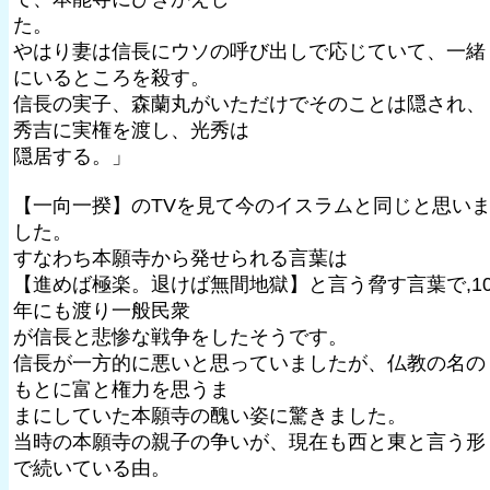
た。
やはり妻は信長にウソの呼び出しで応じていて、一緒
にいるところを殺す。
信長の実子、森蘭丸がいただけでそのことは隠され、
秀吉に実権を渡し、光秀は
隠居する。」
【一向一揆】のTVを見て今のイスラムと同じと思い
した。
すなわち本願寺から発せられる言葉は
【進めば極楽。退けば無間地獄】と言う脅す言葉で,1
年にも渡り一般民衆
が信長と悲惨な戦争をしたそうです。
信長が一方的に悪いと思っていましたが、仏教の名の
もとに富と権力を思うま
まにしていた本願寺の醜い姿に驚きました。
当時の本願寺の親子の争いが、現在も西と東と言う形
で続いている由。