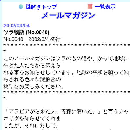
謎解きトップ
一覧表示
メールマガジン
2002/03/04
ソラ物語 (No.0040)
No.0040 2002/3/4 発行
*-*-*-*-*-*-*-*-*-*-*-*-*-*-*-*-*-*-*-*-*-*-*-*-*-*-*-*-*-*-*-*-*-*
*
このメールマガジンはソラのもの達や、かって地球に
生きた人たちから伝えら
れる事をお知らせしています。地球の平和を願って知
らされる色々な謎解きの
物語をお楽しみください。
*-*-*-*-*-*-*-*-*-*-*-*-*-*-*-*-*-*-*-*-*-*-*-*-*-*-*-*-*-*-*-*-*-*
*
「アラビアから来た人、青森に着いた。」と言うチャ
ネリグを知らせてくれま
したが、それに対して。