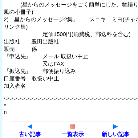
(星からのメッセージをごく簡単にした、物語
風の小冊子)
2)「星からのメッセージ2集」 スニキ ミヨ(チャ
リング集)
定価1500円(消費税、郵送料を含む)
出版社 豊田出版社
販売 係
『申込先』 メール 取扱い中止
又はFAX
『振込先』 郵便振り込み
口座番号 取扱い中止
加入者名
*-*-*-*-*-*-*-*-*-*-*-*-*-*-*-*-*-*-*-*-*-*-*-*-*-*-*-*-*-*-*-*-*-*
*
n
古い記事
一覧表示
新しい記事