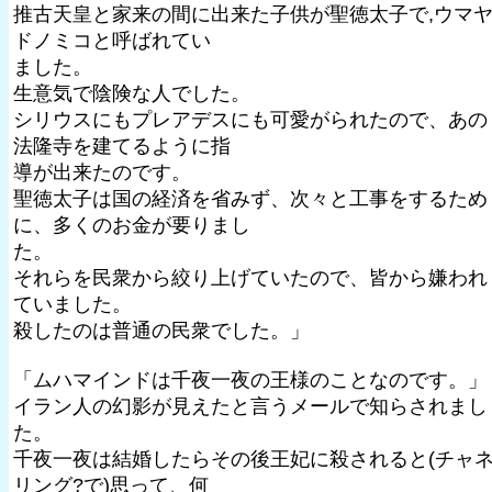
推古天皇と家来の間に出来た子供が聖徳太子で,ウマ
ドノミコと呼ばれてい
ました。
生意気で陰険な人でした。
シリウスにもプレアデスにも可愛がられたので、あの
法隆寺を建てるように指
導が出来たのです。
聖徳太子は国の経済を省みず、次々と工事をするため
に、多くのお金が要りまし
た。
それらを民衆から絞り上げていたので、皆から嫌われ
ていました。
殺したのは普通の民衆でした。」
「ムハマインドは千夜一夜の王様のことなのです。」
イラン人の幻影が見えたと言うメールで知らされまし
た。
千夜一夜は結婚したらその後王妃に殺されると(チャ
リング?で)思って、何