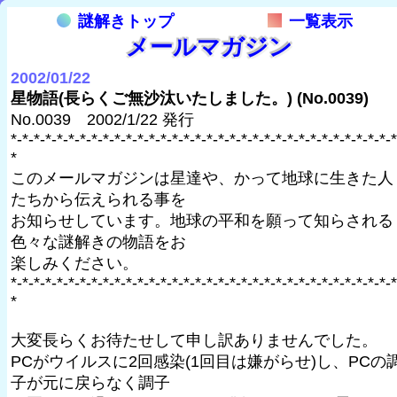
謎解きトップ
一覧表示
メールマガジン
2002/01/22
星物語(長らくご無沙汰いたしました。) (No.0039)
No.0039 2002/1/22 発行
*-*-*-*-*-*-*-*-*-*-*-*-*-*-*-*-*-*-*-*-*-*-*-*-*-*-*-*-*-*-*-*-*-*
*
このメールマガジンは星達や、かって地球に生きた人
たちから伝えられる事を
お知らせしています。地球の平和を願って知らされる
色々な謎解きの物語をお
楽しみください。
*-*-*-*-*-*-*-*-*-*-*-*-*-*-*-*-*-*-*-*-*-*-*-*-*-*-*-*-*-*-*-*-*-*
*
大変長らくお待たせして申し訳ありませんでした。
PCがウイルスに2回感染(1回目は嫌がらせ)し、PCの
子が元に戻らなく調子