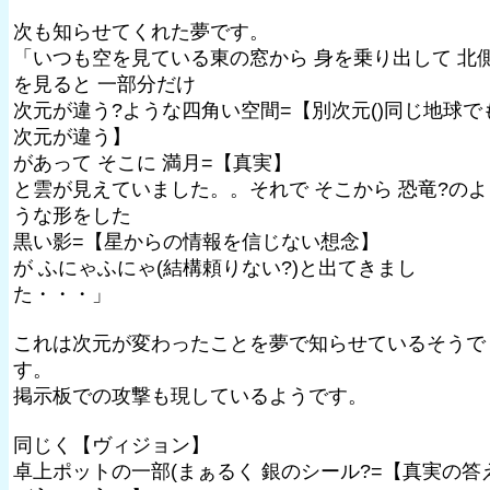
次も知らせてくれた夢です。
「いつも空を見ている東の窓から 身を乗り出して 北
を見ると 一部分だけ
次元が違う?ような四角い空間=【別次元()同じ地球で
次元が違う】
があって そこに 満月=【真実】
と雲が見えていました。。それで そこから 恐竜?のよ
うな形をした
黒い影=【星からの情報を信じない想念】
が ふにゃふにゃ(結構頼りない?)と出てきまし
た・・・」
これは次元が変わったことを夢で知らせているそうで
す。
掲示板での攻撃も現しているようです。
同じく【ヴィジョン】
卓上ポットの一部(まぁるく 銀のシール?=【真実の答