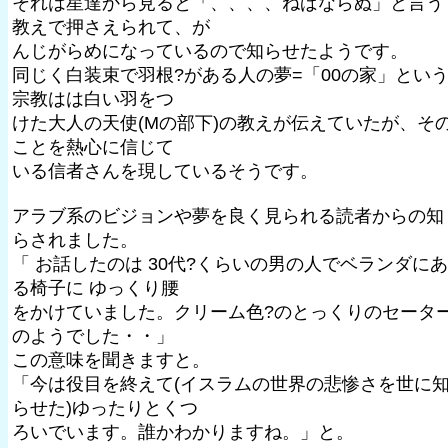
それは星達から見ると「、、、、ねばならぬ」と言う
教えで押さえられて、が
んじがらめになっているので知らせたようです。
同じく白装束で羽根?がある人の夢=「00の家」とい
宗教はは白い羽をつ
けた大人の天使(Mの部下)の教えが伝えていたが、そ
ことを熱心に信じて
いる信者さんを現しているそうです。
アラブ系のビジョンや夢を良く見られる読者からの知
らされました。
「 お話したのは 30代?くらいの男の人でベランダにあ
る椅子に ゆっくり腰
をかけていました。クリーム色?のとっくりのセータ
のようでした・・」
この意味を聞きますと。
「今は役目を終えて(イスラムの世界の悲惨さを世に
らせた)ゆったりとくつ
ろいでいます。誰かわかりますね。」と。