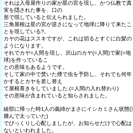
それは入母屋作りの家が星の宮を現し、かつ仏教で真
実を隠された事を、口の
形で現していると伝えられました。
三角屋根は星の宮が逆さになって地球に降りて来たこ
とを現している?。
カヤの花はススキですが、これは切るとすぐに白髪の
ようになります。
それでカヤ=人間を現し、沢山のカヤ(=人間)で家(=地
球)を作っているこ
との意味もあるようです。
そして家の中で焚いた煙で虫を予防し、それでも何年
かするとカヤを差し替え
て屋根葺きをしていました.(=人間の入れ替わり)
その意味が含まれていると知らされました。
綾部に帰った時1人の義姉がまさにイシカミさん状態(
腫んで太っていた)
でびっくりし心配しましたが、お知らせだけで心配は
ないといわれました。