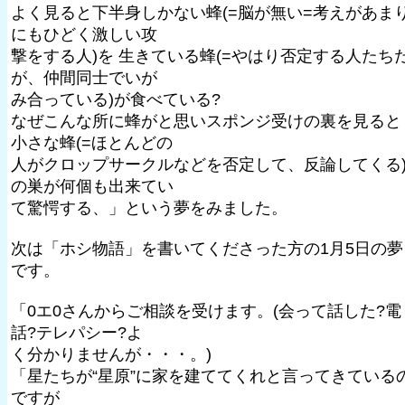
よく見ると下半身しかない蜂(=脳が無い=考えがあま
にもひどく激しい攻
撃をする人)を 生きている蜂(=やはり否定する人たち
が、仲間同士でいが
み合っている)が食べている?
なぜこんな所に蜂がと思いスポンジ受けの裏を見ると
小さな蜂(=ほとんどの
人がクロップサークルなどを否定して、反論してくる
の巣が何個も出来てい
て驚愕する、」という夢をみました。
次は「ホシ物語」を書いてくださった方の1月5日の夢
です。
「0エ0さんからご相談を受けます。(会って話した?電
話?テレパシー?よ
く分かりませんが・・・。)
「星たちが“星原”に家を建ててくれと言ってきている
ですが