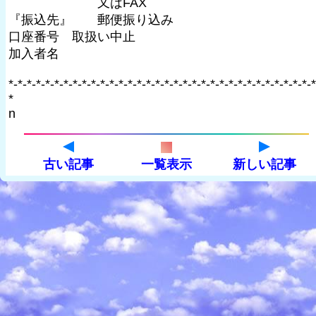
又はFAX
『振込先』 郵便振り込み
口座番号 取扱い中止
加入者名
*-*-*-*-*-*-*-*-*-*-*-*-*-*-*-*-*-*-*-*-*-*-*-*-*-*-*-*-*-*-*-*-*-*
*
n
古い記事
一覧表示
新しい記事