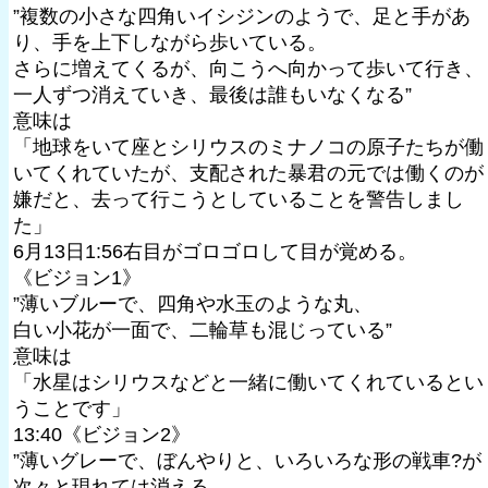
”複数の小さな四角いイシジンのようで、足と手があ
り、手を上下しながら歩いている。
さらに増えてくるが、向こうへ向かって歩いて行き、
一人ずつ消えていき、最後は誰もいなくなる”
意味は
「地球をいて座とシリウスのミナノコの原子たちが働
いてくれていたが、支配された暴君の元では働くのが
嫌だと、去って行こうとしていることを警告しまし
た」
6月13日1:56右目がゴロゴロして目が覚める。
《ビジョン1》
”薄いブルーで、四角や水玉のような丸、
白い小花が一面で、二輪草も混じっている”
意味は
「水星はシリウスなどと一緒に働いてくれているとい
うことです」
13:40《ビジョン2》
”薄いグレーで、ぼんやりと、いろいろな形の戦車?が
次々と現れては消える。