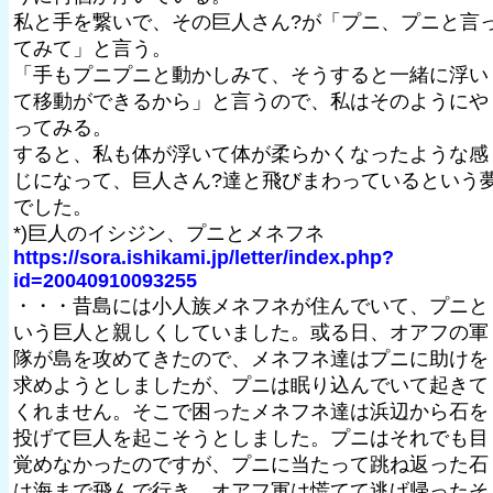
私と手を繋いで、その巨人さん?が「プニ、プニと言
てみて」と言う。
「手もプニプニと動かしみて、そうすると一緒に浮い
て移動ができるから」と言うので、私はそのようにや
ってみる。
すると、私も体が浮いて体が柔らかくなったような感
じになって、巨人さん?達と飛びまわっているという
でした。
*)巨人のイシジン、プニとメネフネ
https://sora.ishikami.jp/letter/index.php?
id=20040910093255
・・・昔島には小人族メネフネが住んでいて、プニと
いう巨人と親しくしていました。或る日、オアフの軍
隊が島を攻めてきたので、メネフネ達はプニに助けを
求めようとしましたが、プニは眠り込んでいて起きて
くれません。そこで困ったメネフネ達は浜辺から石を
投げて巨人を起こそうとしました。プニはそれでも目
覚めなかったのですが、プニに当たって跳ね返った石
は海まで飛んで行き、オアフ軍は慌てて逃げ帰ったそ