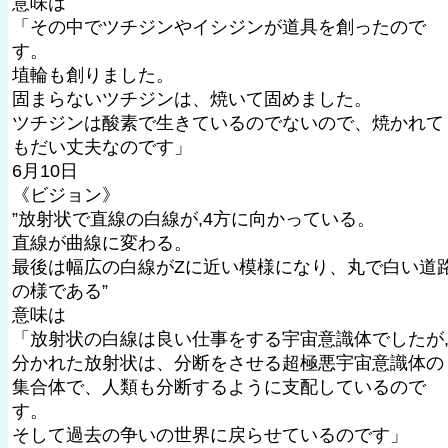
意味は
「その中でツチジンやイシジンが道具を創ったので
す。
埴輪も創りました。
固まらないツチジンは、焼いて固めました。
ツチジンは酸素で生きているのでないので、焼かれて
もだい丈夫なのです」
6月10日
《ビジョン》
”放射状で直線の白線が,4方に向かっている。
直線が曲線に変わる。
最後は幅広の白線がZに近い模様になり、丸で白い道
の様である”
意味は
「放射状の白線は良い仕事をする宇宙意識体でしたが
分かれた放射状は、分断をさせる超極悪宇宙意識体の
集合体で、人類も分断するように支配しているので
す。
そして過去の争いの世界に戻らせているのです」