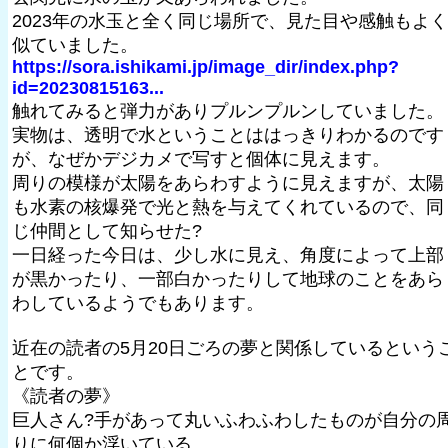
2023年の水玉と全く同じ場所で、見た目や感触もよく
似ていました。
https://sora.ishikami.jp/image_dir/index.php?
id=20230815163...
触れてみると弾力がありプルンプルンしていました。
実物は、透明で水ということははっきりわかるのです
が、なぜかデジカメで写すと個体に見えます。
周りの模様が太陽をあらわすように見えますが、太陽
も水素の核爆発で光と熱を与えてくれているので、同
じ仲間として知らせた?
一日経った今日は、少し水に見え、角度によって上部
が黒かったり、一部白かったりして地球のことをあら
わしているようでもあります。
近在の読者の5月20日ごろの夢と関係しているという
とです。
《読者の夢》
巨人さん?手があって丸いふわふわしたものが自分の
りに何個か浮いている。