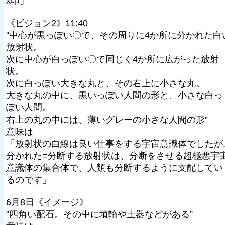
x印」
《ビジョン2》11:40
"中心が黒っぽい〇で、その周りに4か所に分かれた白
放射状。
次に中心が白っぽい〇で同じく4か所に広がった放射
状。
次に白っぽい大きな丸と、その右上に小さな丸。
大きな丸の中に、黒いっぽい人間の形と、小さな白っ
ぽい人間。
右上の丸の中には、薄いグレーの小さな人間の形”
意味は
「放射状の白線は良い仕事をする宇宙意識体でしたが
分かれた=分断する放射状は、分断をさせる超極悪宇
意識体の集合体で、人類も分断するように支配してい
るのです」
6月8日《イメージ》
”四角い配石。その中に埴輪や土器などがある”