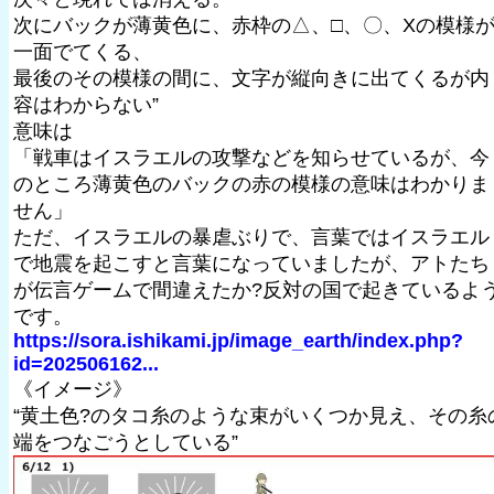
次にバックが薄黄色に、赤枠の△、□、〇、Xの模様
一面でてくる、
最後のその模様の間に、文字が縦向きに出てくるが内
容はわからない”
意味は
「戦車はイスラエルの攻撃などを知らせているが、今
のところ薄黄色のバックの赤の模様の意味はわかりま
せん」
ただ、イスラエルの暴虐ぶりで、言葉ではイスラエル
で地震を起こすと言葉になっていましたが、アトたち
が伝言ゲームで間違えたか?反対の国で起きているよ
です。
https://sora.ishikami.jp/image_earth/index.php?
id=202506162...
《イメージ》
“黄土色?のタコ糸のような束がいくつか見え、その糸
端をつなごうとしている”