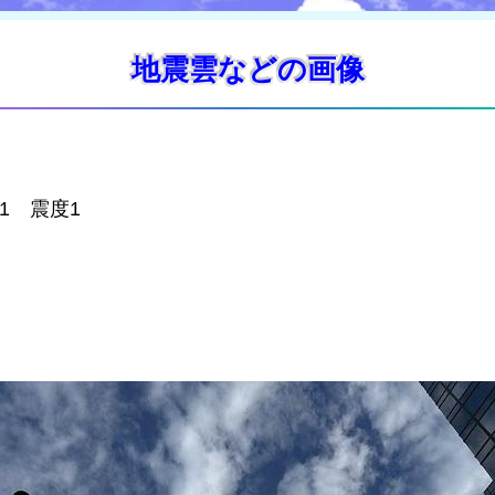
地震雲などの画像
.1 震度1