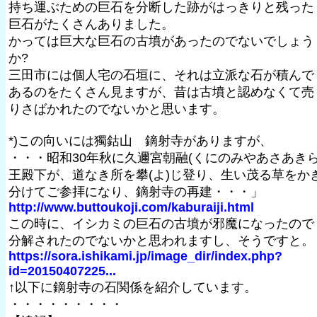
持ち運ぶための巨石を分断した跡がはっきりと残った
巨石がたくさんありました。
かっては巨大な巨石の古墳があったのでないでしょう
か?
三田市には個人宅の石垣に、それは立派な石が積んで
あるのをたくさん見ますが、昔は古墳と認めなくて売
りさばかれたのでないかと思います。
*)この向いには獨鈷山 鏑射寺がありますが、
・・・昭和30年秋に久邇宮朝融(くにのみやあさあきら
王殿下が、道なき所を攀(よ)じ登り、生い茂る草をか
分けてご参拝になり、鏑射寺の再建・・・」
http://www.buttoukoji.com/kaburaiji.html
この時に、イシカミの巨石の古墳が邪魔になったので
分解されたのでないかと思われますし、そうですと。
https://sora.ishikami.jp/image_dir/index.php?
id=20150407225...
↑以下に鏑射寺の石関係を紹介しています。
・・・・・・・・・