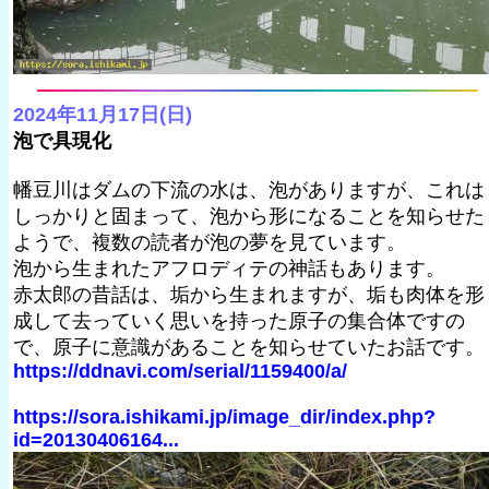
2024年11月17日(日)
泡で具現化
幡豆川はダムの下流の水は、泡がありますが、これは
しっかりと固まって、泡から形になることを知らせた
ようで、複数の読者が泡の夢を見ています。
泡から生まれたアフロディテの神話もあります。
赤太郎の昔話は、垢から生まれますが、垢も肉体を形
成して去っていく思いを持った原子の集合体ですの
で、原子に意識があることを知らせていたお話です。
https://ddnavi.com/serial/1159400/a/
https://sora.ishikami.jp/image_dir/index.php?
id=20130406164...