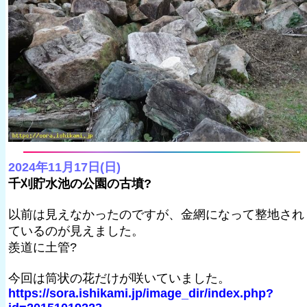
2024年11月17日(日)
千刈貯水池の公園の古墳?
以前は見えなかったのですが、金網になって整地され
ているのが見えました。
羨道に土管?
今回は筒状の花だけが咲いていました。
https://sora.ishikami.jp/image_dir/index.php?