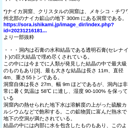
*)ナイカ洞窟、クリスタルの洞窟は、メキシコ・チワ
州北部のナイカ鉱山の地下 300m にある洞窟である。
https://sora.ishikami.jp/image_dir/index.php?
id=20231216181...
より一部抜粋
・・・洞内は石膏の水和結晶である透明石膏(セレナ
ト)の巨大結晶で埋め尽くされている。
この中には今までに人類が発見した結晶の中で最大級
のものもあり[3]、最も大きな結晶は長さ 11m、直径
4m、重さ55トンである。
洞窟自体は長さ 27m、幅 9m ほどであるが、洞内は非
常に暑く気温は 58℃ に達し、湿度 90-100% を保って
いる
洞窟内の熱せられた地下水は溶解度の上がった硫酸カ
ルシウムなどで飽和する。この鉱物質に富んだ熱水で
地下の空洞が満たされている。
結晶の中には内部に水を包含したものもあり、このよ