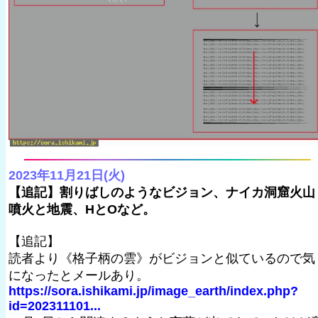
2023年11月21日(火)
【追記】割りばしのようなビジョン、ナイカ洞窟火山
噴火と地震、HとOなど。
【追記】
読者より《格子柄の雲》がビジョンと似ているので気
になったとメールあり。
https://sora.ishikami.jp/image_earth/index.php?
id=202311101...