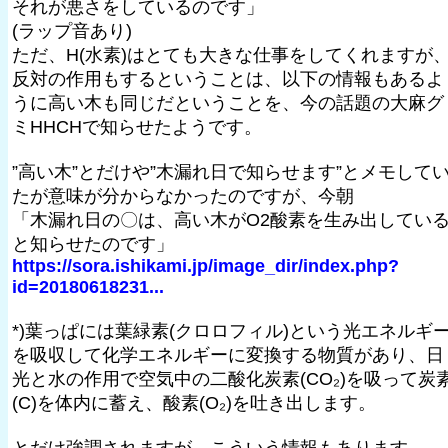
それが悪さをしているのです」
(ラップ音あり)
ただ、H(水素)はとても大きな仕事をしてくれますが
反対の作用もするということは、以下の情報もあるよ
うに高い木も同じだということを、今の話題の大麻グ
ミHHCHで知らせたようです。
”高い木”とだけや”木漏れ日で知らせます”とメモして
たが意味が分からなかったのですが、今朝
「木漏れ日の〇は、高い木がO2酸素を生み出してい
と知らせたのです」
https://sora.ishikami.jp/image_dir/index.php?
id=20180618231...
*)葉っぱには葉緑素(クロロフィル)という光エネルギ
を吸収して化学エネルギーに変換する物質があり、日
光と水の作用で空気中の二酸化炭素(CO₂)を吸って炭
(C)を体内に蓄え、酸素(O₂)を吐き出します。
とだけ強調されますが、こういう情報もあります。