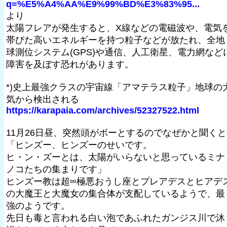
q=%E5%A4%AA%E9%99%BD%E3%83%95...
より
太陽フレアが発生すると、X線などの電磁波や、電気
帯びた高いエネルギーを持つ粒子などが放たれ、全地
球測位システム(GPS)や通信、人工衛星、電力網など
障害を及ぼす恐れがあります。
*)史上最強クラスの宇宙線「アマテラス粒子」地球の
気から検出される
https://karapaia.com/archives/52327522.html
11月26日昼、突然頭がボーとするのでなぜかと聞くと
「ヒンズー、ヒンズーのせいです。
ヒ・ン・ズーとは、太陽がいらないと思っているミナ
ノコたちの集まりです」
ヒンズー教は超∞極悪おうし座とプレアデスとヒアデ
の大魔王と大魔女の集合体が支配しているようで、最
強のようです。
先日も毒と言われる白い泡であふれたガンジス川で沐