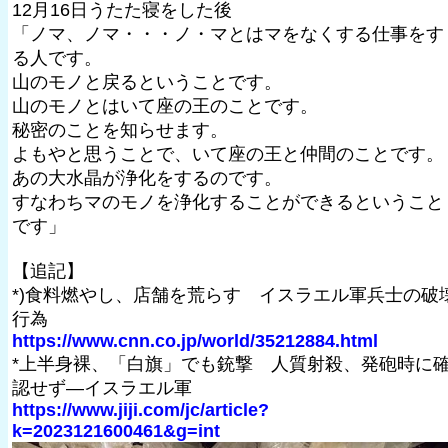
12月16日うたた寝をした後
「ノマ、ノマ・・・ノ・マとはマをなくする仕事をす
る人です。
山のモノと戻るということです。
山のモノとはいて座の王のことです。
秘密のことを知らせます。
よもやと思うことで、いて座の王と仲間のことです。
あの大水晶が浄化をするのです。
すなわちマのモノを浄化することができるということ
です」
【追記】
*)食料燃やし、店舗を荒らす イスラエル軍兵士の破
行為
https://www.cnn.co.jp/world/35212884.html
*上半身裸、「白旗」でも銃撃 人質射殺、発砲時に
認せず―イスラエル軍
https://www.jiji.com/jc/article?
k=2023121600461&g=int