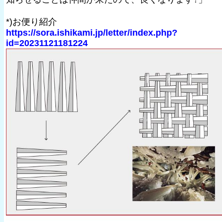
*)お便り紹介
https://sora.ishikami.jp/letter/index.php?
id=20231121181224