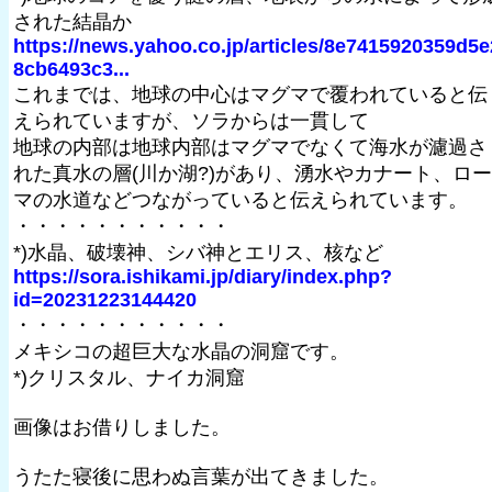
された結晶か
https://news.yahoo.co.jp/articles/8e7415920359d5e
8cb6493c3...
これまでは、地球の中心はマグマで覆われていると伝
えられていますが、ソラからは一貫して
地球の内部は地球内部はマグマでなくて海水が濾過さ
れた真水の層(川か湖?)があり、湧水やカナート、ロー
マの水道などつながっていると伝えられています。
・・・・・・・・・・・
*)水晶、破壊神、シバ神とエリス、核など
https://sora.ishikami.jp/diary/index.php?
id=20231223144420
・・・・・・・・・・・
メキシコの超巨大な水晶の洞窟です。
*)クリスタル、ナイカ洞窟
画像はお借りしました。
うたた寝後に思わぬ言葉が出てきました。