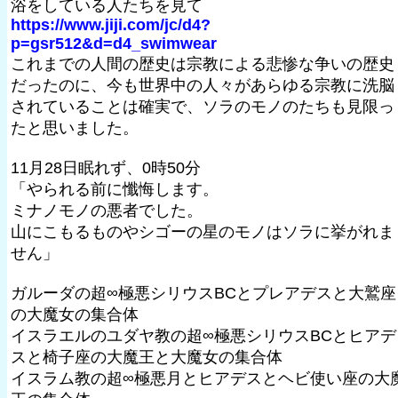
浴をしている人たちを見て
https://www.jiji.com/jc/d4?
p=gsr512&d=d4_swimwear
これまでの人間の歴史は宗教による悲惨な争いの歴史
だったのに、今も世界中の人々があらゆる宗教に洗脳
されていることは確実で、ソラのモノのたちも見限っ
たと思いました。
11月28日眠れず、0時50分
「やられる前に懺悔します。
ミナノモノの悪者でした。
山にこもるものやシゴーの星のモノはソラに挙がれま
せん」
ガルーダの超∞極悪シリウスBCとプレアデスと大鷲座
の大魔女の集合体
イスラエルのユダヤ教の超∞極悪シリウスBCとヒアデ
スと椅子座の大魔王と大魔女の集合体
イスラム教の超∞極悪月とヒアデスとヘビ使い座の大