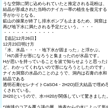
うな空隙に閉じ込められていたと推定される花粉は、
結晶が形成された当時のナイカ一帯の植生を復元する
手がかりとなる。
鉱山の操業が終了し排水ポンプも止まるため、洞窟は
再び地下水に満たされる予定だという。・・・
・・・・・・・・・・・・
【追記12月26日】
12月23日明け方
「水、水晶・・・・地下水が固まった」と浮かぶ。
「Hの原子が形になろうと集まったのが水晶です。
Hが思いを持っていることを波で知らせようと思った
ど、わかってくれないので形になろうとしたのです」
ナイカ洞窟の水晶のことのようで、洞内は石膏の水和
結晶である
透明石膏(セレナイトCaSO4・2H2O)巨大結晶で埋め
くされている。
2H20というので、水=H20が関係していて驚きました
*)地球のコアを覆う謎の層、地表からの水によって形