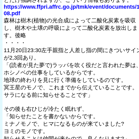
https://www.ffpri.affrc.go.jp/tmk/event/documents/
08.pdf
森林は樹木(植物)の光合成によって二酸化炭素を吸収
し、樹木や土壌の呼吸によって二酸化炭素を放出しま
す。後略
・・・・
11月20日23:30左手親指と人差し指の間にきついサイ
が2,3回あり。
「(読者が見た夢で)ラッパを吹く役だと言われた夢は
ホシノベの仕事をしているからです。
地球の終わりを見に行く準備をしているのです。
冥王星のモノで、これまでから伝えていることです。
サラになる前に知らせることです」
その後も右ひじが冷たく眠れず、
「知らせたことを書かないからです。
ミナノモノで、ヒマになるものが来ていました?
ヨミのモノです。
知らせることは仲間が来たので、良くなります?」