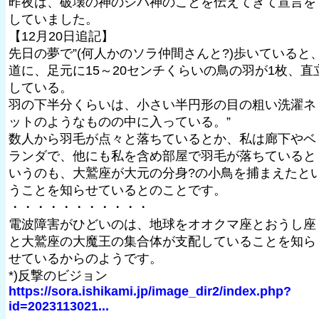
昨夜は、破壊の神のシバ神のことを伝えてきて宣言を
していました。
【12月20日追記】
先日の夢で”(何人かのソラ仲間さんと?)歩いていると
道に、足元に15～20センチくらいの鳥の羽が1枚、直
している。
羽の下半分くらいは、小さい半円形の目の粗い洗濯ネ
ットのようなものの中に入っている。”
数人から羽毛が点々と落ちているとか、私は廊下やベ
ランダで、他にも私を含め部屋で羽毛が落ちていると
いうのも、大鷲座が大元の分身?の小鳥を捕まえたと
うことを知らせているとのことです。
・・・・・・・・・・・
電波障害がひどいのは、地球をオオクマ座とおうし座
と大鷲座の大魔王の集合体が支配していることを知ら
せているからのようです。
*)反撃のビジョン
https://sora.ishikami.jp/image_dir2/index.php?
id=2023113021...