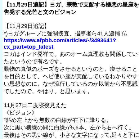
【11月29日追記】ヨガ、宗教で支配する極悪の星座を
告発する光芒と文のビジョン
【11月29日追記】
*)ヨガグループに強制捜査、指導者ら41人逮捕 仏
https://www.afpbb.com/articles/-/3493641?
cx_part=top_latest
ヨガはインド発祥で、あのオーム真理教も関係してい
たというので有名です。
動物の真似のポーズをさせるというのと、痩せること
を目的として、ヘビ使い座が支配しているわかりやす
い思想なのに、なぜ流行しているのか以前から不思議
でしたので、やはり、と思います。
11月27日二度寝後見えた
《ビジョン》
”斜め左上から無数の白線が右下に降りる。
次に黒い横線の間に白線が5,6本、左から右へ行く。
最後はその黒い線が、小さな文字になって,延々と下