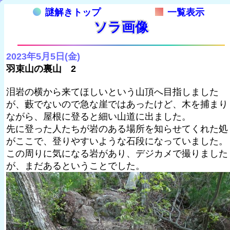
謎解きトップ
一覧表示
ソラ画像
2023年5月5日(金)
羽束山の裏山 2
泪岩の横から来てほしいという山頂へ目指しました
が、藪でないので急な崖ではあったけど、木を捕まり
ながら、屋根に登ると細い山道に出ました。
先に登った人たちが岩のある場所を知らせてくれた処
がここで、登りやすいような石段になっていました。
この周りに気になる岩があり、デジカメで撮りました
が、まだあるということでした。