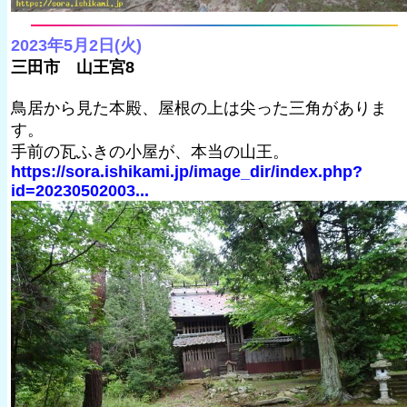
2023年5月2日(火)
三田市 山王宮8
鳥居から見た本殿、屋根の上は尖った三角がありま
す。
手前の瓦ふきの小屋が、本当の山王。
https://sora.ishikami.jp/image_dir/index.php?
id=20230502003...