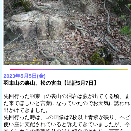
2023年5月5日(金)
羽束山の裏山、松の害虫【追記5月7日】
先回行った羽束山の裏山の泪岩は蕨が出てくる頃、ま
た来てほしいと言葉になっていたのでお天気に誘われ
出かけてきました。
先回行った時は、↓の画像は7枚以上青紫が映り、ヘビ
使い座に支配されていると訴えてきていましたが、今