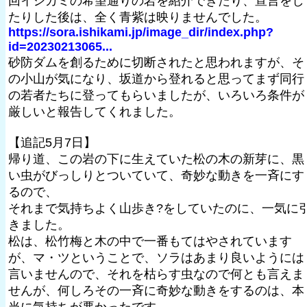
回イシカミの希望通りの岩を紹介できたり、宣言をし
たりした後は、全く青紫は映りませんでした。
https://sora.ishikami.jp/image_dir/index.php?
id=20230213065...
砂防ダムを創るために切断されたと思われますが、そ
の小山が気になり、坂道から登れると思ってまず同行
の若者たちに登ってもらいましたが、いろいろ条件が
厳しいと報告してくれました。
【追記5月7日】
帰り道、この岩の下に生えていた松の木の新芽に、黒
い虫がびっしりとついていて、奇妙な動きを一斉にす
るので、
それまで気持ちよく山歩き?をしていたのに、一気に
きました。
松は、松竹梅と木の中で一番もてはやされています
が、マ・ツということで、ソラはあまり良いようには
言いませんので、それを枯らす虫なので何とも言えま
せんが、何しろその一斉に奇妙な動きをするのは、本