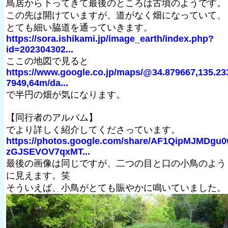
鳥居から下ってきて最後のところは古墳のようです。
この先は開けていますが、道がなく畑になっていて、
とても細い脇道を通っていきます。
https://sora.ishikami.jp/image_earth/index.php?
id=202304302...
ここの地図で見ると
https://www.google.co.jp/maps/@34.879667,135.23
7949,64m/da...
で半円の畑が気になります。
【同行者のアルバム】
でより詳しく紹介してくださっています。
https://photos.google.com/share/AF1QipMJMDgu
zGJSEVOV7qxMT...
最後の画像は同じですが、二つの目と口の小鳥のよう
に見えます。笑
そういえば、小鳥がとても賑やかに鳴いていました。