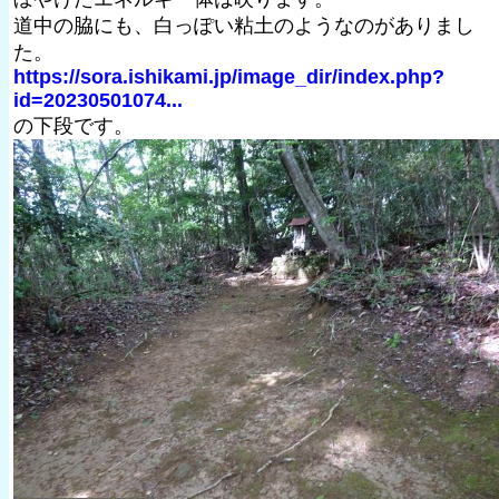
道中の脇にも、白っぽい粘土のようなのがありまし
た。
https://sora.ishikami.jp/image_dir/index.php?
id=20230501074...
の下段です。