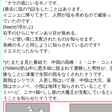
「ナラの底にいるモノです。
(過去に塩の?)話をしたことはあります。
イニシエに降りてきて、人間が塩を求めるので威張っ
ていたのです」
(Naclが浮かぶ)
右手のひらにサインあり目が覚める。
「ヘビ使い座に支配されたものが知らせます。
長崎のモノと同じように知らされているのです?
イエスだったからです」
*)たまたま見た番組で、中国の高峰・ミ・ニヤ・コン
(7556m)登山中に悪天候に阻まれて遭難した男性が、
惨なことに凍傷で全部の指をなくされたそうです。
親指はシリウス、人差し指はいて座、中指は大元、薬
指はホシノベ、小指は地球と知らされていることで、
ミ=ヘビ、ニヤ=猫=しし座の大魔王が支配していると
うことを知らせたそうです。