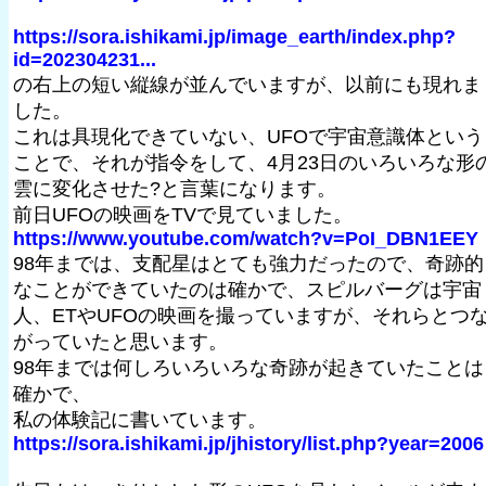
https://sora.ishikami.jp/image_earth/index.php?
id=202304231...
の右上の短い縦線が並んでいますが、以前にも現れま
した。
これは具現化できていない、UFOで宇宙意識体という
ことで、それが指令をして、4月23日のいろいろな形
雲に変化させた?と言葉になります。
前日UFOの映画をTVで見ていました。
https://www.youtube.com/watch?v=PoI_DBN1EEY
98年までは、支配星はとても強力だったので、奇跡的
なことができていたのは確かで、スピルバーグは宇宙
人、ETやUFOの映画を撮っていますが、それらとつ
がっていたと思います。
98年までは何しろいろいろな奇跡が起きていたことは
確かで、
私の体験記に書いています。
https://sora.ishikami.jp/jhistory/list.php?year=2006