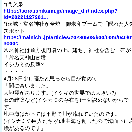
*)間欠泉
https://sora.ishikami.jp/image_dir/index.php?
id=20221127201...
*)茨城・常名神社が全焼 御朱印ブームで「隠れた人
スポット」
https://mainichi.jp/articles/20230508/k00/00m/040/0
3000c
常名神社は前方後円墳の上に建ち、神社を含む一帯が
「常名天神山古墳」
イシカミの反撃?
・・・・
4月28日少し寝たと思ったら目が覚めて
「間に合いました。
大地震があります。(イシキの世界では大きい?)
石の建築など(イシカミの存在を)一切認めないからで
す。
地中海はかっては平野で川が流れていたのです。
(イシカミの巨人たちが)地中海を創ったので海面下に
絵があるのです」