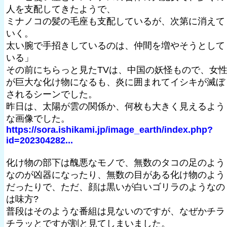
人を支配してきたようで、
ミナノコの髪の毛座も支配しているが、次第に消えて
いく。
太い腕で手招きしているのは、仲間を増やそうとして
いる」
その前にちらっと見たTVは、中国の妖怪もので、女
が巨大な化け物になるも、炎に囲まれてイシキが滅ぼ
されるシーンでした。
昨日は、太陽が雲の関係か、何枚も大きく見えるよう
な画像でした。
https://sora.ishikami.jp/image_earth/index.php?
id=202304282...
化け物の部下は醜悪なモノで、無数のタコの足のよう
なのが凶器になったり、無数の目がある化け物のよう
だったりで、ただ、顔は黒いが白いゴリラのようなの
は味方?
普段はそのような番組は見ないのですが、なぜかチラ
チラッとですが割と見てしまいました。