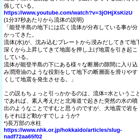
係している。
https://www.youtube.com/watch?v=3jOHjXsKizU
(1分37秒あたりから流体の説明)
「能登半島の地下には広く流体が分布している事が分
かってきた。
流体(水)が、沈み込むプレートから浸みだしてきて地
深くから上昇してきて地面を押し上げ地震を引き起こ
している。
流体が能登半島の下にある様々な断層の隙間に入り込
み潤滑油のような役割をして地下の断層面を滑りやす
くして地震を発生させる。」
この説もちょっと引っかかるのは、流体=水というこ
であれば、素人考えだと北海道で起きた突然の水の噴
出のようなことですむと思うのですが、大地震で岩を
もそれほど動かすでしょうか?
*)長万部の水柱
https://www.nhk.or.jp/hokkaido/articles/slug-
nadf72aa65f02