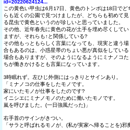
id=20220624124...
この黄色い甲虫は6月17日、黄色のトンボは18日でど
らも近くの公園で見つけましたが、どちらも初めて見
る昆虫で黄色というのが珍しいと思っていました。
その他、近年春先に黄色の花が土手を埋め尽くしてい
ますが、それらも↑と関係している?
その他もっともらしく言葉になっても、現実と違う場
合もあるのは、小惑星帯のちょい悪が真似をしている
場合もありますが、そのようになるようにミナノコた
ちが働きかけるとも言葉になっています。
3時眠れず。左ひじ外側にはっきりとサインあり。
「ミナノコの仕事をしたモノです。
家にいたモノが仕事をしたのです?
イニシエにミナノモノのために働いたモノです。
嵐を呼びました。(一日強風だった)」
右手首のサインがきつい。
「サラと呼ばれるモノが、(私が実家へ帰ることを)邪