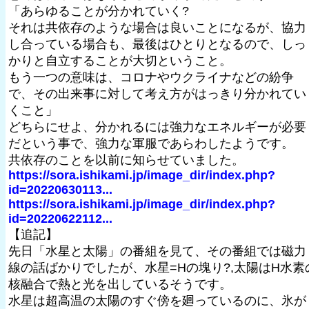
「あらゆることが分かれていく?
それは共依存のような場合は良いことになるが、協力
し合っている場合も、最後はひとりとなるので、しっ
かりと自立することが大切ということ。
もう一つの意味は、コロナやウクライナなどの紛争
で、その出来事に対して考え方がはっきり分かれてい
くこと」
どちらにせよ、分かれるには強力なエネルギーが必要
だという事で、強力な軍服であらわしたようです。
共依存のことを以前に知らせていました。
https://sora.ishikami.jp/image_dir/index.php?
id=20220630113...
https://sora.ishikami.jp/image_dir/index.php?
id=20220622112...
【追記】
先日「水星と太陽」の番組を見て、その番組では磁力
線の話ばかりでしたが、水星=Hの塊り?,太陽はH水素
核融合で熱と光を出しているそうです。
水星は超高温の太陽のすぐ傍を廻っているのに、氷が