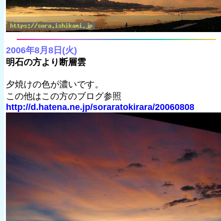
2006年8月8日(火)
明石の方より断層雲
夕焼けの色が濃いです。
この他はこの方のブログ参照
http://d.hatena.ne.jp/soraratokirara/20060808