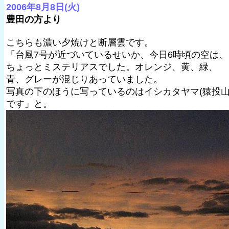
2006年8月8日(火)
豊田の方より
こちらも濃い夕焼けと断層雲です。
「台風7号が近づいているせいか、今日6時頃の空は、
ちょっとミステリアスでした。オレンジ、黄、緑、
青、グレーが混じりあっていました。
写真の下のほうに写っているのはイシカタヤマ(猿投山
です」と。