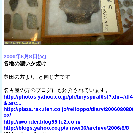
2006年8月8日(火)
各地の濃い夕焼け
豊田の方より↓と同じ方です。
名古屋の方のブログにも紹介されています。
http://photos.yahoo.co.jp/ph/tinyspiral/lst?.dir=/df
&.src...
http://plaza.rakuten.co.jp/reitoppo/diary/200608080
02/
http://iwonder.blog55.fc2.com/
http://blogs.yahoo.co.jp/sinsei36/archive/2006/8/8