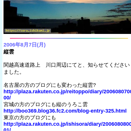
2006年8月7日(月)
縦雲
関越高速道路上 川口周辺にてと、知らせてください
ました。
名古屋の方のブログにも変わった縦雲?
http://plaza.rakuten.co.jp/reitoppo/diary/200608070
00/
宮城の方のブログにも縦のうろこ雲
http://boo369.blog36.fc2.com/blog-entry-325.html
東京の方のブログにも
http://plaza.rakuten.co.jp/ishisora/diary/200608080
01/