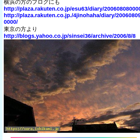
横浜の方のブログにも
http://plaza.rakuten.co.jp/esu63/diary/20060808000
http://plaza.rakuten.co.jp./4jinohaha/diary/2006080
0000/
東京の方より
http://blogs.yahoo.co.jp/sinsei36/archive/2006/8/8