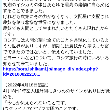
初期のイシカミの体はあらゆる最高の建物に自ら変化
することできました。
けれども次第にその力がなくなり、支配星に支配され
農奴を創り悲惨な世界になりました。
農奴でも人間として生まれたいとたくさん現れたから
です」
ロシアには人間の望む全てのことを具現化しているよ
うな世界がありますが、初期には農奴から搾取した富
でできたのではないと、伝えられていました。
ピヨートルなどについて、ロシア旅行の時にいろいろ
知らせて来ていました。
https://sora.ishikami.jp/image_dir/index.php?
id=20100822210...
【2022年4月18日追記】
4月18日2時左大腿外側にきつめのサインがあり目が覚
める。
「今しか伝えられないことです。
(ウクライナの)アゾフ大隊のことです。