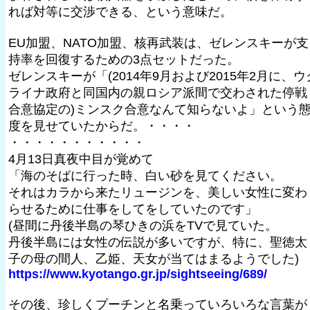
れば対等に交渉できる、という意味だ。
EU加盟、NATO加盟、核再武装は、ゼレンスキーが支
持率を回復するための3点セットだった。
ゼレンスキーが「(2014年9月および2015年2月に、ウ
ライナ政府と同国内の親ロシア派間で交わされた停戦
合意協定の)ミンスク合意なんて知らないよ」という
度を見せていたからだ。・・・・
・・・・・・・・・・・
4月13日真夜中目が覚めて
「海のそばに行った時、白い砂を見てください。
それはカラから来たリュージンを、美しい女性に変わ
らせるために仕事をしてをしていたのです」
(昼間に丹後半島の琴ひきの浜をTVで見ていた。
丹後半島には女性の伝説が多いですが、特に、聖徳太
子の母の間人、乙姫、天女が当てはまるようでした)
https://www.kyotango.gr.jp/sightseeing/689/
その後、珍しくプーチンと名乗っていろいろな言葉が