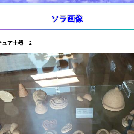
ソラ画像
ュア土器 2