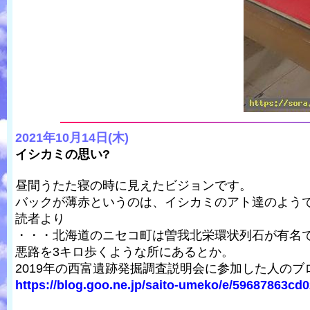
2021年10月14日(木)
イシカミの思い?
昼間うたた寝の時に見えたビジョンです。
バックが薄赤というのは、イシカミのアト達のよう
読者より
・・・北海道のニセコ町は曽我北栄環状列石が有名で
悪路を3キロ歩くような所にあるとか。
2019年の西富遺跡発掘調査説明会に参加した人の
https://blog.goo.ne.jp/saito-umeko/e/59687863cd