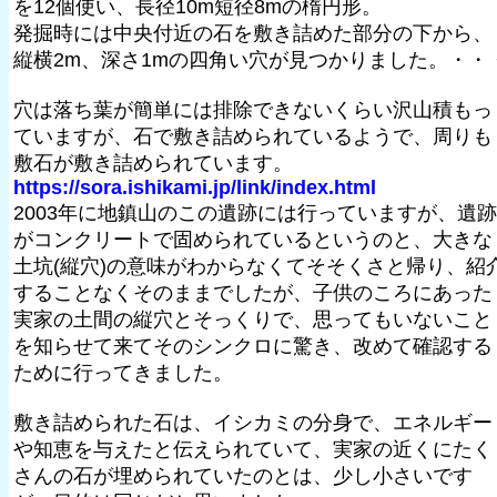
を12個使い、長径10m短径8mの楕円形。
発掘時には中央付近の石を敷き詰めた部分の下から、
縦横2m、深さ1mの四角い穴が見つかりました。・・
穴は落ち葉が簡単には排除できないくらい沢山積もっ
ていますが、石で敷き詰められているようで、周りも
敷石が敷き詰められています。
https://sora.ishikami.jp/link/index.html
2003年に地鎮山のこの遺跡には行っていますが、遺跡
がコンクリートで固められているというのと、大きな
土坑(縦穴)の意味がわからなくてそそくさと帰り、紹
することなくそのままでしたが、子供のころにあった
実家の土間の縦穴とそっくりで、思ってもいないこと
を知らせて来てそのシンクロに驚き、改めて確認する
ために行ってきました。
敷き詰められた石は、イシカミの分身で、エネルギー
や知恵を与えたと伝えられていて、実家の近くにたく
さんの石が埋められていたのとは、少し小さいです