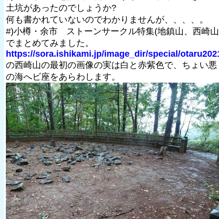
土坑があったのでしょうか?
何も書かれていないのでわかりませんが、、、、。
#)小樽・余市 ストーンサークル特集(地鎮山、西崎山
でまとめてみました。
https://sora.ishikami.jp/image_dir/special/otaru202
の西崎山の最初の画像の実は白と赤紫色で、ちょい悪
の海へビ座をあらわします。