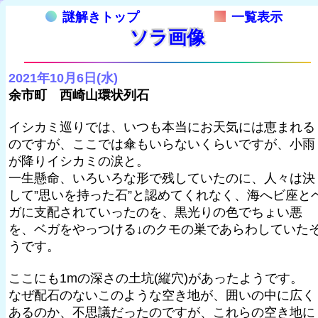
謎解きトップ
一覧表示
ソラ画像
2021年10月6日(水)
余市町 西崎山環状列石
イシカミ巡りでは、いつも本当にお天気には恵まれる
のですが、ここでは傘もいらないくらいですが、小雨
が降りイシカミの涙と。
一生懸命、いろいろな形で残していたのに、人々は決
して”思いを持った石”と認めてくれなく、海へビ座と
ガに支配されていったのを、黒光りの色でちょい悪
を、ベガをやっつける↓のクモの巣であらわしていた
うです。
ここにも1mの深さの土坑(縦穴)があったようです。
なぜ配石のないこのような空き地が、囲いの中に広く
あるのか、不思議だったのですが、これらの空き地に