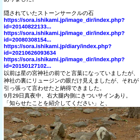
隠されていたストーンサークルの石
https://sora.ishikami.jp/image_dir/index.php?
id=20140822133...
https://sora.ishikami.jp/image_dir/index.php?
id=20080308154...
https://sora.ishikami.jp/diary/index.php?
id=20210626093634
https://sora.ishikami.jp/image_dir/index.php?
id=20150127102...
以前は星の宮神社の前でと言葉になっていましたが、
神社の裏にリュージンの眼だけ見えましたが、それが
引っ張って言わせたと納得できました。
9月29日真夜中、右大腿内側にきついサインあり。
「知らせたことを紹介してください」と、