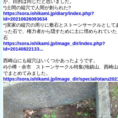
が、目的は同じだと思いました。
*)土間の縦穴で人間が創られた?
https://sora.ishikami.jp/diary/index.php?
id=20210626093634
*)実家の縦穴の周りに敷石とストーンサークルとして
った石で、権力者から隠すために土に埋められていた
石
https://sora.ishikami.jp/image_dir/index.php?
id=20140822133...
西崎山にも縦穴はいくつかあったようです。
#)小樽・余市 ストーンサークル特集(地鎮山、西崎山
でまとめてみました。
https://sora.ishikami.jp/image_dir/special/otaru202