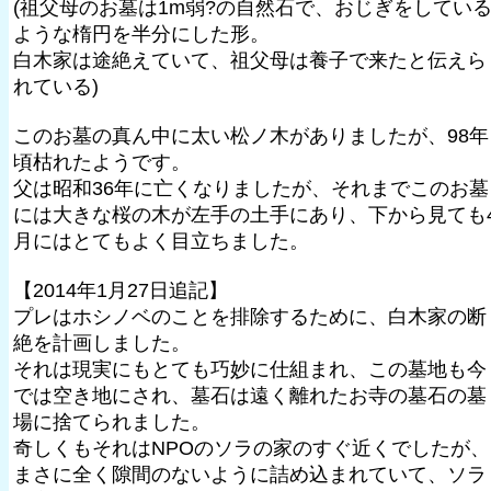
(祖父母のお墓は1m弱?の自然石で、おじぎをしてい
ような楕円を半分にした形。
白木家は途絶えていて、祖父母は養子で来たと伝えら
れている)
このお墓の真ん中に太い松ノ木がありましたが、98年
頃枯れたようです。
父は昭和36年に亡くなりましたが、それまでこのお墓
には大きな桜の木が左手の土手にあり、下から見ても
月にはとてもよく目立ちました。
【2014年1月27日追記】
プレはホシノベのことを排除するために、白木家の断
絶を計画しました。
それは現実にもとても巧妙に仕組まれ、この墓地も今
では空き地にされ、墓石は遠く離れたお寺の墓石の墓
場に捨てられました。
奇しくもそれはNPOのソラの家のすぐ近くでしたが、
まさに全く隙間のないように詰め込まれていて、ソラ