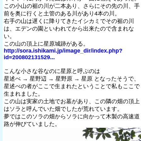
この小山の裾の川が二本あり、さらにその先の川、手
前を奥に行くと土管のある川があり4本の川。
右手の山は遅くに降りてきたイシカミでその裾の川
は、エデンの園といわれてから出来たので含まれな
い。
この山の頂上に星原城跡がある。
http://sora.ishikami.jp/image_dir/index.php?
id=200802131529...
こんな小さな谷なのに星原と呼ぶのは
星述べ → 星野辺 → 星野原 → 星原 となったそうで、
星述べの者がここで生まれたということで私もここで
生まれました。
この山は実家の土地でお墓があり、この隣の畑の頂上
はソラと呼んでいた畑でしたが荒れています。
夢ではこのソラの畑からソラに向かって木製の高速道
路が伸びていました。