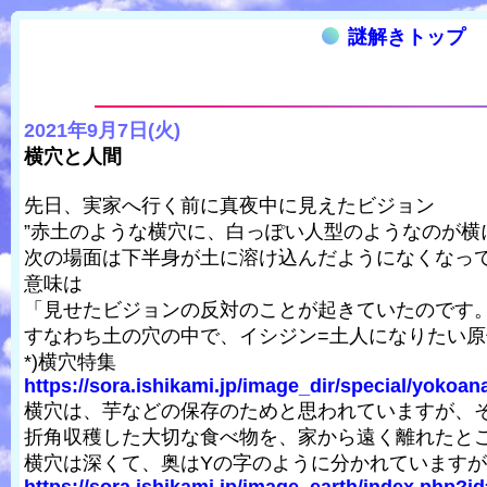
謎解きトップ
2021年9月7日(火)
横穴と人間
先日、実家へ行く前に真夜中に見えたビジョン
”赤土のような横穴に、白っぽい人型のようなのが横
次の場面は下半身が土に溶け込んだようになくなって
意味は
「見せたビジョンの反対のことが起きていたのです
すなわち土の穴の中で、イシジン=土人になりたい
*)横穴特集
https://sora.ishikami.jp/image_dir/special/yokoan
横穴は、芋などの保存のためと思われていますが、
折角収穫した大切な食べ物を、家から遠く離れたと
横穴は深くて、奥はYの字のように分かれています