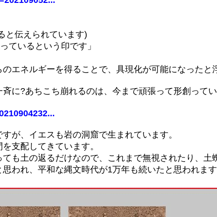
d=202109052...
ると伝えられています)
取っているという印です」
。
らのエネルギーを得ることで、具現化が可能になったと
一斉に?あちこち崩れるのは、今まで頑張って形創って
0210904232...
名ですが、イエスも岩の洞窟で生まれています。
間を支配してきています。
っても土の返るだけなので、これまで無視されたり、土
と思われ、平和な縄文時代が1万年も続いたと思われま