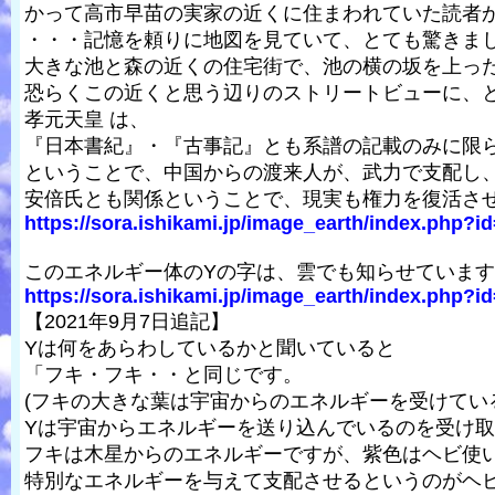
かって高市早苗の実家の近くに住まわれていた読者
・・・記憶を頼りに地図を見ていて、とても驚きま
大きな池と森の近くの住宅街で、池の横の坂を上っ
恐らくこの近くと思う辺りのストリートビューに、
孝元天皇 は、
『日本書紀』・『古事記』とも系譜の記載のみに限
ということで、中国からの渡来人が、武力で支配し
安倍氏とも関係ということで、現実も権力を復活さ
https://sora.ishikami.jp/image_earth/index.php?i
このエネルギー体のYの字は、雲でも知らせていま
https://sora.ishikami.jp/image_earth/index.php?i
【2021年9月7日追記】
Yは何をあらわしているかと聞いていると
「フキ・フキ・・と同じです。
(フキの大きな葉は宇宙からのエネルギーを受けてい
Yは宇宙からエネルギーを送り込んでいるのを受け
フキは木星からのエネルギーですが、紫色はヘビ使
特別なエネルギーを与えて支配させるというのがヘ