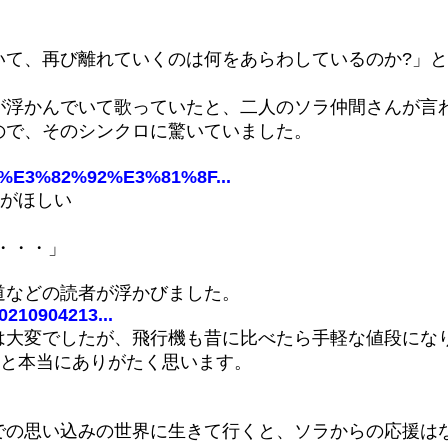
いて、再び離れていくのは何をあらわしているのか?」
が浮かんでいて歌っていたと、二人のソラ仲間さんが言
ので、そのシンクロに驚いていました。
C%E3%82%92%E3%81%8F...
)がほしい
よ・・・」
道などの読者が浮かびました。
0210904213...
は大変でしたが、飛行機も昔に比べたら手軽な値段にな
なと本当にありがたく思います。
での思い込みの世界に生きて行くと、ソラからの応援は