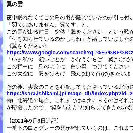
翼の雲
夜中眠れなくてこの鳥の羽が離れていたのが引っ付
「羽ではありません。翼です」と。
この雲が出る前日、突然「翼をください」という歌
「何を知らせているのかしらね」と話していました
《翼をください》
https://www.google.com/search?q=%E7%BF%B
「いま私の 願いごとが かなうならば 翼(つばさ
この背中に 鳥のように 白い翼 つけてください
この大空に 翼をひろげ 飛ん(注)で行(ゆ)きたい
その後、実家のことを心配してくださっている北海
https://sora.ishikami.jp/image_dir/index.php?id=2
特に北海道の場合、これまでは本州に来るのはそれ
が応援したので、”翼を与えた”と知らせてきたのか
【2021年9月8日追記】
一番下の白とグレーの雲が離れていくのは、これま