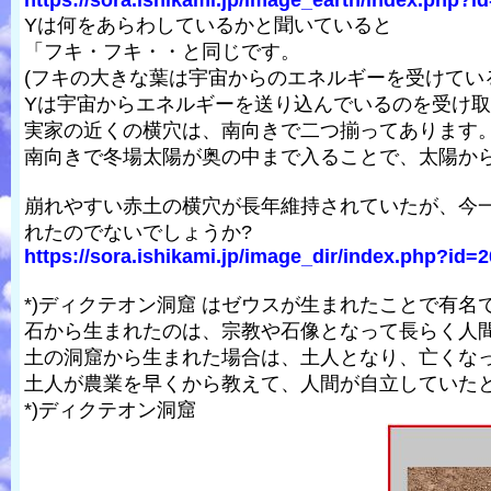
https://sora.ishikami.jp/image_earth/index.php?i
Yは何をあらわしているかと聞いていると
「フキ・フキ・・と同じです。
(フキの大きな葉は宇宙からのエネルギーを受けてい
Yは宇宙からエネルギーを送り込んでいるのを受け
実家の近くの横穴は、南向きで二つ揃ってあります
南向きで冬場太陽が奥の中まで入ることで、太陽か
崩れやすい赤土の横穴が長年維持されていたが、今
れたのでないでしょうか?
https://sora.ishikami.jp/image_dir/index.php?id=2
*)ディクテオン洞窟 はゼウスが生まれたことで有
石から生まれたのは、宗教や石像となって長らく人
土の洞窟から生まれた場合は、土人となり、亡くな
土人が農業を早くから教えて、人間が自立していた
*)ディクテオン洞窟