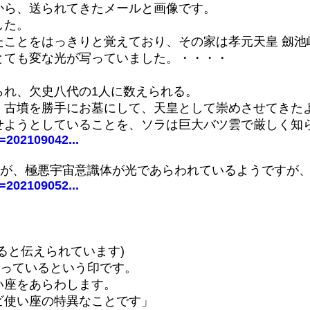
から、送られてきたメールと画像です。
した。
たことをはっきりと覚えており、その家は孝元天皇 劔池
とても変な光が写っていました。・・・・
られ、欠史八代の1人に数えられる。
、古墳を勝手にお墓にして、天皇として崇めさせてきた
せようとしていることを、ソラは巨大バツ雲で厳しく知
d=202109042...
すが、極悪宇宙意識体が光であらわれているようですが
d=202109052...
ると伝えられています)
取っているという印です。
い座をあらわします。
ビ使い座の特異なことです」