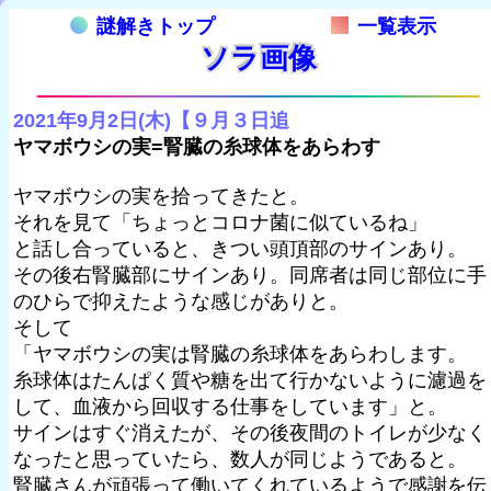
謎解きトップ
一覧表示
ソラ画像
2021年9月2日(木)【９月３日追
ヤマボウシの実=腎臓の糸球体をあらわす
ヤマボウシの実を拾ってきたと。
それを見て「ちょっとコロナ菌に似ているね」
と話し合っていると、きつい頭頂部のサインあり。
その後右腎臓部にサインあり。同席者は同じ部位に手
のひらで抑えたような感じがありと。
そして
「ヤマボウシの実は腎臓の糸球体をあらわします。
糸球体はたんぱく質や糖を出て行かないように濾過を
して、血液から回収する仕事をしています」と。
サインはすぐ消えたが、その後夜間のトイレが少なく
なったと思っていたら、数人が同じようであると。
腎臓さんが頑張って働いてくれているようで感謝を伝