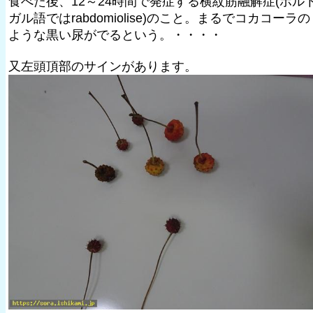
食べた後、12～24時間で発症する横紋筋融解症(ポル
ガル語ではrabdomiolise)のこと。まるでコカコーラの
ような黒い尿がでるという。・・・・
又左頭頂部のサインがあります。