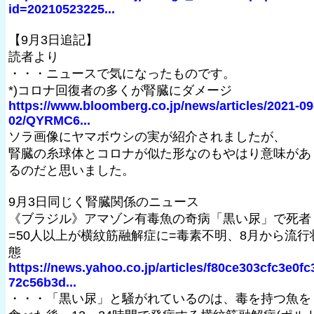
id=20210523225...
【9月3日追記】
読者より
・・・ニュースで気になったものです。
*)コロナ回復者の多くが腎臓にダメージ
https://www.bloomberg.co.jp/news/articles/2021-09
02/QYRMC6...
ソラ画像にヤマボウシの実が紹介されましたが、
腎臓の糸球体とコロナが似た形なのもやはり意味があ
るのだと思いました。
9月3日同じく腎臓関係のニュース
《ブラジル》アマゾン有毒魚の奇病「黒い尿」で死者
=50人以上が横紋筋融解症に=毒素不明、8月から流行
態
https://news.yahoo.co.jp/articles/f80ce303cfc3e0fc
72c56b3d...
・・・「黒い尿」と騒がれているのは、毒を持つ魚を