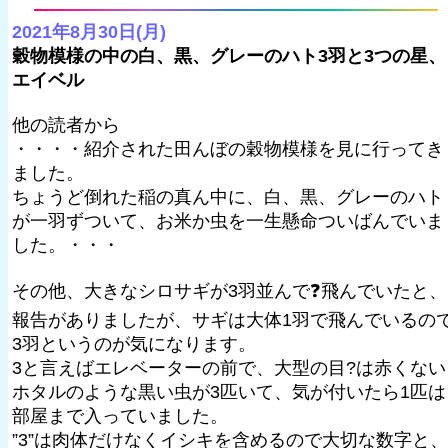
2021年8月30日(月)
穀物模様の中の白、黒、グレーのハト3羽と3つの星、
エイベル
他の読者から
・・・・紹介された田んぼの穀物模様を見に行ってき
ました。
ちょうど倒れた稲の真ん中に、白、黒、グレーのハト
が一羽ずついて、お米か虫を一生懸命ついばんでいま
した。・・・
その他、大きなシロサギが3羽並んで❓飛んでいたと、
報告がありましたが、サギは大体1羽で飛んでいるの
3羽というのが気になります。
3と言えばエレベーターの前で、大型の目?は赤くない
ホタルのような黒い虫が3匹いて、気が付いたら1匹は
部屋まで入っていました。
”3”は肉体だけなくイシキを含めるので大切な数字と、