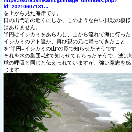
https://sora.ishikami.jp/image_dir/index.php?
id=20210607131...
を上から見た海岸です。
日の出門岩の近くにしか、このような白い貝殻の模様
はありません。
半円はイシカミをあらわし、山から流れて海に行った
イシカミのアト達が、再び親の元に帰ってきたこと
を”半円=イシカミの山”の形で知らせたそうです。
それを水の集団=波で知らせてもらったそうで、波は
球の呼吸と同じと伝えっれていますが、強い意志を感
じます。