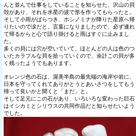
んと並んで仕事をしていることを知らせた、沢山の貝
殻があり、それを水星の波で形を作ってもらったと。
そして小雨がぱらつき、ホシノミナが降りた星原へ帰
りたいので涙だと、言葉になりましたので、必ず連れ
て帰るからと心で語り掛けると雨はすぐに止みまし
た。
多くの貝には穴が空いていて、ほとんどの人は色のつ
いたカラフルな貝を拾っていくので、余計この貝が多
く残ったようでもあります。
オレンジ色の石は、渥美半島の最先端の海岸や岩に、
日本を守ってくれてありがとうとあいさつをしてもう
帰って良いかと聞くと「まだ」と。
そして足元にこの石があり、いろいろな変わった巨石
はイシカミとシリウスの共同作品だと知らせたいよう
でした。