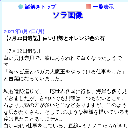
謎解きトップ
一覧表示
ソラ画像
2021年6月7日(月)
【7月12日追記】白い貝殻とオレンジ色の石
【7月12日追記】
白い貝は赤貝で、波にあらわれて白くなったようで
す。
「海へビ座とベガの大魔王をやっつける仕事をした」
と言葉になっていました。
私も遺跡巡りで、一応世界各国に行き、海岸も多く見
てきましたが、きれいでも貝殻は一つもないとこや、
石より貝殻の方が多いとこなどありますが、このよう
な貝がたくさん、そして↓のような模様を描いている
岸は見たことありません。
白い=良い仕事をしている、直線=ミナノコたちがきち