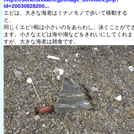
id=20030828200...
エビは、大きな海老はミナノモノで歩いて移動する
と、
同じくエビ=蝦は小さいのをあらわし、泳ぐことがで
ます。小さなエビは海や湖などをきれいにしてくれま
すが、大きな海老は雑食です。