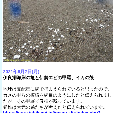
2021年6月7日(月)
伊良湖海岸の亀と伊勢エビの甲羅、イカの殻
地球は支配星に網で捕まえられていると思ったので、
カメの甲らの模様を網目のようにしたと伝えられまし
たが、その甲羅で脊椎が残っています。
脊椎は大元の弟たちが考えたと伝えられています。
https://sora.ishikami.jp/image_dir/index.php?