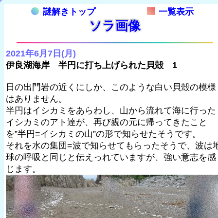
謎解きトップ
一覧表示
ソラ画像
2021年6月7日(月)
伊良湖海岸 半円に打ち上げられた貝殻 1
日の出門岩の近くにしか、このような白い貝殻の模様
はありません。
半円はイシカミをあらわし、山から流れて海に行った
イシカミのアト達が、再び親の元に帰ってきたこと
を”半円=イシカミの山”の形で知らせたそうです。
それを水の集団=波で知らせてもらったそうで、波は
球の呼吸と同じと伝えっれていますが、強い意志を感
じます。