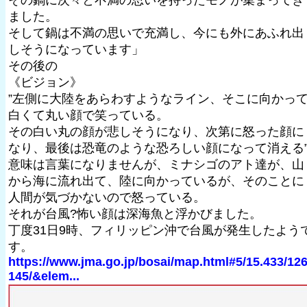
その鍋に次々と不満の思いを持ったモノが集まってき
ました。
そして鍋は不満の思いで充満し、今にも外にあふれ出
しそうになっています」
その後の
《ビジョン》
”左側に大陸をあらわすようなライン、そこに向かっ
白くて丸い顔で笑っている。
その白い丸の顔が悲しそうになり、次第に怒った顔に
なり、最後は恐竜のような恐ろしい顔になって消える
意味は言葉になりませんが、ミナシゴのアト達が、山
から海に流れ出て、陸に向かっているが、そのことに
人間が気づかないので怒っている。
それが台風?怖い顔は深海魚と浮かびました。
丁度31日9時、フィリッピン沖で台風が発生したよう
す。
https://www.jma.go.jp/bosai/map.html#5/15.433/126
145/&elem...