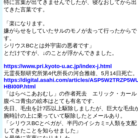
特に言葉が出てきませんでしたが、寝なおしてから出
てきた言葉です。
「楽になります。
嫌がらせをしていたサルのモノが去って行ったからで
す。
シリウスBCとは外宇宙の悪者です」
とだけですが、↓のことが浮かんできました。
https://www.pri.kyoto-u.ac.jp/index-j.html
元霊長類研究所第4代所長の河合雅雄、5月14日死亡。
https://digital.asahi.com/articles/ASP5W2TRZP5W
HBI00P.html
「はらぺこあおむし」の作者死去 エリック・カール
腹ペコ青虫の絵本はとても有名です.
先日、毛虫を計7匹以上駆除しましたが、巨大な毛虫
腕時計の上に乗っていて駆除したとメールあり。
「シリウスBCとベガが、半円のイシカミ=人類を支配
してきたことを知らせました」