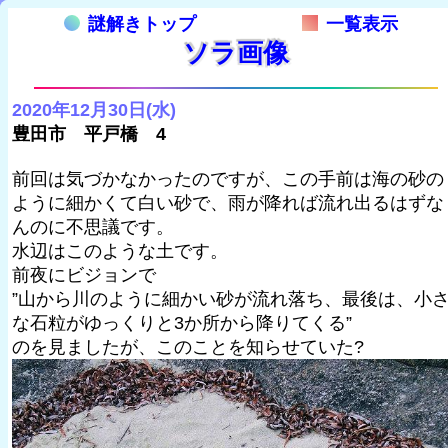
謎解きトップ
一覧表示
ソラ画像
2020年12月30日(水)
豊田市 平戸橋 4
前回は気づかなかったのですが、この手前は海の砂の
ように細かくて白い砂で、雨が降れば流れ出るはずな
んのに不思議です。
水辺はこのような土です。
前夜にビジョンで
”山から川のように細かい砂が流れ落ち、最後は、小
な石粒がゆっくりと3か所から降りてくる”
のを見ましたが、このことを知らせていた?