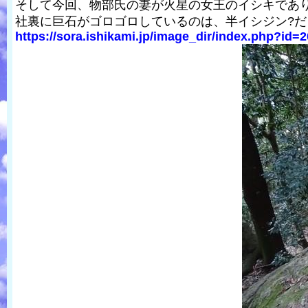
そして今回、物部氏の妻が火星の女王のイシキであ
社裏に巨石がゴロゴロしているのは、半イシジン?
https://sora.ishikami.jp/image_dir/index.php?id=2