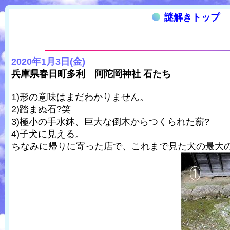
謎解きトップ
2020年1月3日(金)
兵庫県春日町多利 阿陀岡神社 石たち
1)形の意味はまだわかりません。
2)踏まぬ石?笑
3)極小の手水鉢、巨大な倒木からつくられた薪?
4)子犬に見える。
ちなみに帰りに寄った店で、これまで見た犬の最大