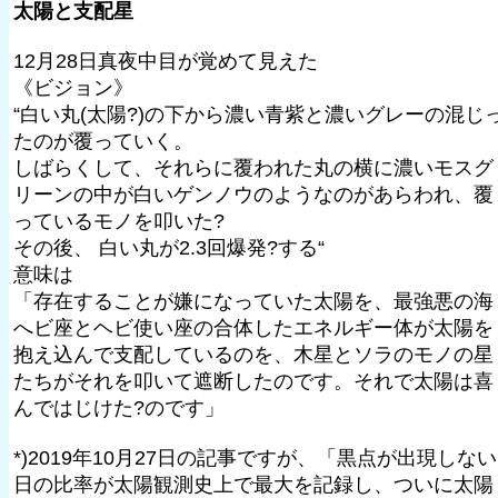
太陽と支配星
12月28日真夜中目が覚めて見えた
《ビジョン》
“白い丸(太陽?)の下から濃い青紫と濃いグレーの混じ
たのが覆っていく。
しばらくして、それらに覆われた丸の横に濃いモスグ
リーンの中が白いゲンノウのようなのがあらわれ、覆
っているモノを叩いた?
その後、 白い丸が2.3回爆発?する“
意味は
「存在することが嫌になっていた太陽を、最強悪の海
へビ座とヘビ使い座の合体したエネルギー体が太陽を
抱え込んで支配しているのを、木星とソラのモノの星
たちがそれを叩いて遮断したのです。それで太陽は喜
んではじけた?のです」
*)2019年10月27日の記事ですが、「黒点が出現しない
日の比率が太陽観測史上で最大を記録し、ついに太陽