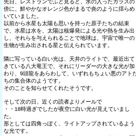
先日、レストランでふと見ると、水の入ったガラスの
傍に、鮮やかなオレンジ色がまるで炎のように揺らめ
いていました。
以前から水星も太陽も思いを持った原子たちの結束
で、水星は水を、太陽は核爆発による光や熱を生み出
し、それらを与えられることで地球は、宇宙で唯一の
生物が生み出される星と伝えられています。
隣に写っている白い光は、天井のライトで、最近出て
きている八大竜王で、それにリーダーの大きな光が加
わり、9頭龍をあらわして、いずれもちょい悪のアト
ちの集合体のようです。
そのことを知らせてくれたそうです。
そして次の日、近くの読者よりメールで
・・18時過ぎでしたが夜空に白い光が見えていまし
た。
形としては四角っぽく、ライトアップされているよう
な光です。