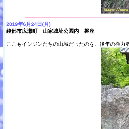
2019年6月24日(月)
綾部市広瀬町 山家城址公園内 磐座
ここもイシジンたちの山城だったのを、後年の権力