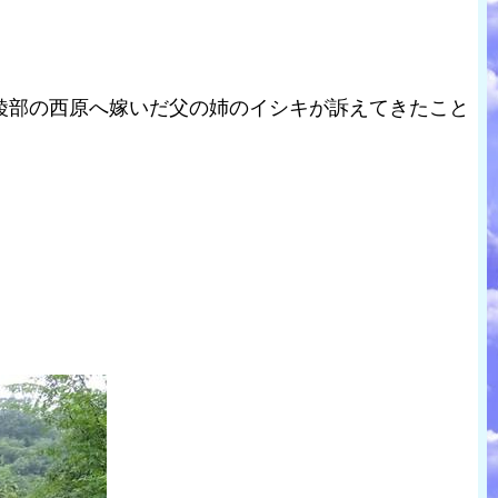
綾部の西原へ嫁いだ父の姉のイシキが訴えてきたこと