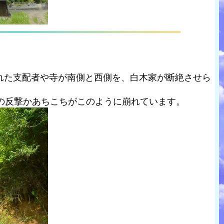
れた支配者や寺が南側と西側を、白木家が断絶させら
の反撃かあちこちがこのように崩れています。