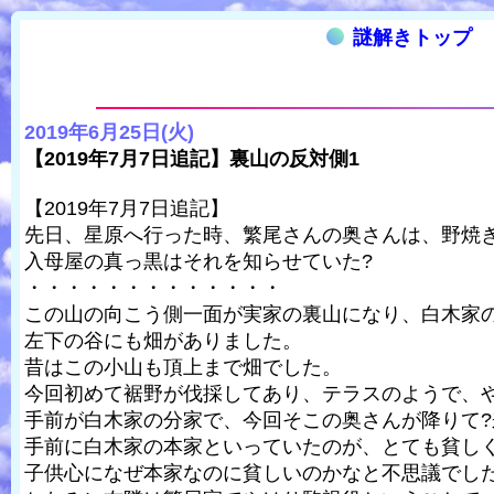
謎解きトップ
2019年6月25日(火)
【2019年7月7日追記】裏山の反対側1
【2019年7月7日追記】
先日、星原へ行った時、繁尾さんの奥さんは、野焼
入母屋の真っ黒はそれを知らせていた?
・・・・・・・・・・・・・
この山の向こう側一面が実家の裏山になり、白木家
左下の谷にも畑がありました。
昔はこの小山も頂上まで畑でした。
今回初めて裾野が伐採してあり、テラスのようで、
手前が白木家の分家で、今回そこの奥さんが降りて
手前に白木家の本家といっていたのが、とても貧し
子供心になぜ本家なのに貧しいのかなと不思議でし