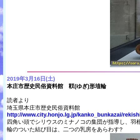
2019年3月16日(土)
本庄市歴史民俗資料館 靫(ゆぎ)形埴輪
読者より
埼玉県本庄市歴史民俗資料館
http://www.city.honjo.lg.jp/kanko_bunkazai/rekish
四角い頭でシリウスのミナノコの集団が指導し、羽
輪のついた結び目は、二つの乳房をあらわす?