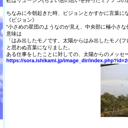
虹はリュージン(ちょい悪の思いを持ったミナノコの
ちなみに今朝起きた時、ビジョンとかすかに言葉に
《ビジョン》
”小さめの星団のようなのが見え、中央部に極小さな
意味は
「はみ出したモノです。太陽からはみ出したモノ(フ
と思わぬ言葉になりました。
ある仕事をしたことに対しての、太陽からのメッセ
https://sora.ishikami.jp/image_dir/index.php?id=2