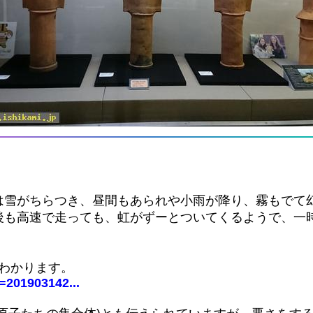
は雪がちらつき、昼間もあられや小雨が降り、霧もでて
後も高速で走っても、虹がずーとついてくるようで、一
がわかります。
d=201903142...