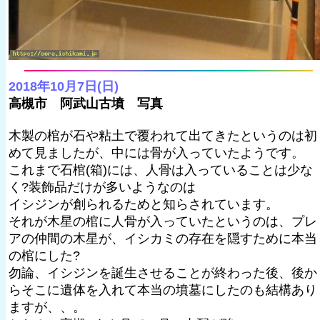
2018年10月7日(日)
高槻市 阿武山古墳 写真
木製の棺が石や粘土で覆われて出てきたというのは初
めて見ましたが、中には骨が入っていたようです。
これまで石棺(箱)には、人骨は入っていることは少な
く?装飾品だけが多いようなのは
イシジンが創られるためと知らされています。
それが木星の棺に人骨が入っていたというのは、プレ
アの仲間の木星が、イシカミの存在を隠すために本当
の棺にした?
勿論、イシジンを誕生させることが終わった後、後か
らそこに遺体を入れて本当の墳墓にしたのも結構あり
ますが、、。