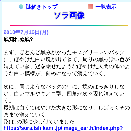
謎解きトップ
一覧表示
ソラ画像
2018年7月16日(月)
底知れぬ底?
まず、ほとんど黒みがかったモスグリーンのバック
に、ぼやけた白い塊が出てきて、周りの黒っぽい色が
消えていき、冠を乗せたようなぼやけた人間の体のよ
うな白い模様が、斜めになって消えていく。
次に、同じようなバックの中に、境のはっきりしな
い、白いマルやキノコ型、四角が次々現れ消えてい
く。
最期は白くてぼやけた大きな形になり、しばらくその
ままで消えていく。
形は↓の形に少し似ていました。
https://sora.ishikami.jp/image_earth/index.php?