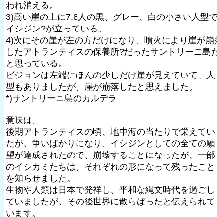
われ消える。
3)高い崖の上に7,8人の黒、グレー、白の小さい人型
イシジン?が立っている。
4)次にその崖が左の方だけになり、噴火により崖が崩
したアトランティスの保養所?だったサントリーニ島
と思っている。
ビジョンは左端にほんの少しだけ崖が見えていて、人
型もありましたが、崖が崩落したと思えました。
*)サントリーニ島のカルデラ
意味は、
後期アトランティスの頃、地中海の当たりで栄えてい
たが、争いばかりになり、イシジンとしての全ての願
望が達成されたので、崩壊することになったが、一部
のイシカミたちは、それぞれの形になって残ったこと
を知らせました。
生物や人類は日本で発祥し、平和な縄文時代を過ごし
ていましたが、その後世界に散らばったと伝えられて
います。