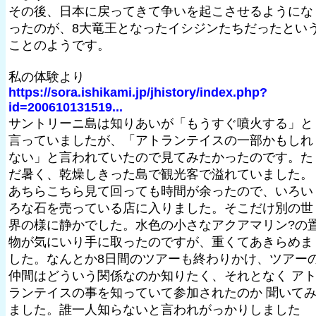
その後、日本に戻ってきて争いを起こさせるようにな
ったのが、8大竜王となったイシジンたちだったとい
ことのようです。
私の体験より
https://sora.ishikami.jp/jhistory/index.php?
id=200610131519...
サントリーニ島は知りあいが「もうすぐ噴火する」と
言っていましたが、「アトランテイスの一部かもしれ
ない」と言われていたので見てみたかったのです。た
だ暑く、乾燥しきった島で観光客で溢れていました。
あちらこちら見て回っても時間が余ったので、いろい
ろな石を売っている店に入りました。そこだけ別の世
界の様に静かでした。水色の小さなアクアマリン?の
物が気にいり手に取ったのですが、重くてあきらめま
した。なんとか8日間のツアーも終わりかけ、ツアー
仲間はどういう関係なのか知りたく、それとなく ア
ランテイスの事を知っていて参加されたのか 聞いて
ました。誰一人知らないと言われがっかりしました