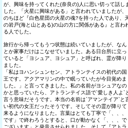
が、興味を持ってくれた(奈良の)人に思い切って話し
した。「火星に興味がある」と言われていましたが、
のちほど『白色星団の火星の魂?を持った人であり、
の岩戸(海と山とある)の山の方に関係がある』と言わ
る人でした。
旅行から帰ってもうつ状態は続いていましたが、なん
とか家事だけはこなせていました。ある日台所に立っ
ていると「ヨシュア、ヨシュア」と呼ばれ、霊が降り
ました。
「私はヨハンシュンセン、アトランテイスの初代の国
王です。アクアマリンの中で眠っていたが今目覚めま
した。」と言ってきました。私の名前がヨシュアなの
かと思っていたら、アトランテイス語で`愛しき人よ`
言う意味だそうです。本当の名前は`アマンテイア`と
い初代の女王だったそうです。そしてその霊が降りて
来るようになりました。言葉はとても丁寧で「、、、
です」で終わろうとすると、口が動かなく「、、、で
ございます」と発音させられました。そして『アトラ