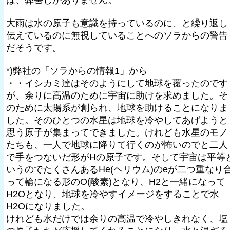
は、弊害しかありません。
大雨は水の原子も意識を持っているのに、と繰り返し
伝えているのに無視していることへのソラからの警告
だそうです。
*)弊社の「ソラからの情報1」から
・・イシカミ達はそのようにして地球を覆ったのです
が、余りに高温のために宇宙に助けを求めました。そ
のために太陽系が創られ、地球を助けることになりま
した。そのひとつの水星は地球を冷やしてあげようと
思う原子が集まってできました。けれども水星のモノ
たちも、一人で地球に降りて行くのが怖いのでと二人
で手をつないだ形がHの原子です。そして宇宙は平等
いうのでたくさんあるHe(ヘリウム)のeが二つ重なり
って輪になる形のO(酸素)となり、H2と一緒になって
H2Oとなり、地球を冷やすイメージをすることで水
H2Oになりました。
けれども水だけでは余りの高温で冷やしきれなく、塩