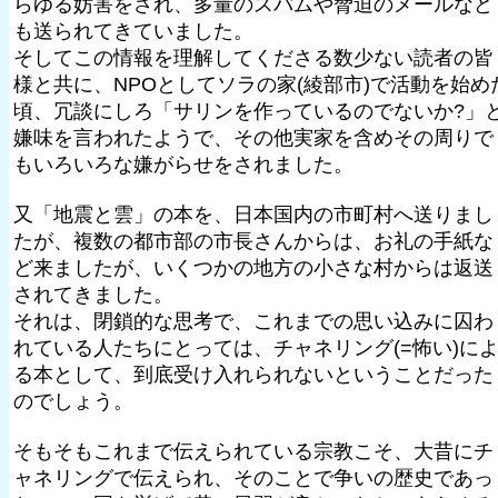
らゆる妨害をされ、多量のスパムや脅迫のメールなど
も送られてきていました。
そしてこの情報を理解してくださる数少ない読者の皆
様と共に、NPOとしてソラの家(綾部市)で活動を始め
頃、冗談にしろ「サリンを作っているのでないか?」
嫌味を言われたようで、その他実家を含めその周りで
もいろいろな嫌がらせをされました。
又「地震と雲」の本を、日本国内の市町村へ送りまし
たが、複数の都市部の市長さんからは、お礼の手紙な
ど来ましたが、いくつかの地方の小さな村からは返送
されてきました。
それは、閉鎖的な思考で、これまでの思い込みに囚わ
れている人たちにとっては、チャネリング(=怖い)に
る本として、到底受け入れられないということだった
のでしょう。
そもそもこれまで伝えられている宗教こそ、大昔にチ
ャネリングで伝えられ、そのことで争いの歴史であっ