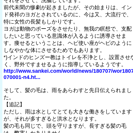
それをさせて、洗脳しています。
前代未聞の惨劇が起きましたが、その始まりは、イン
ド発祥のヨガとされているのに、今は又、大流行で、
特に女性の長髪もしかりです。
ヨガは動物のポーズをさせたり、無我の瞑想で、支配
したいと思っている意識体が入るように誘導させま
す。痩せるということは、ヘビ使い座がヘビのように
しなやかな体にさせるためでもあります。
*)インドのヒンズー教はトイレを不浄とし、設置させ
く、野外ですませるように指導しているようです。
http://www.sankei.com/world/news/180707/wor180
070001-n4.ht...
そして、髪の毛は、雨をあらわすと先日伝えられまし
た。
【追記】
ただし、雨は水としてとても大きな働きをしています
が、それが多すぎると洪水となります。
髪の毛も同じで、頭を守りますが、長すぎる髪の毛