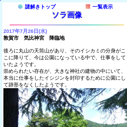
謎解きトップ
一覧表示
ソラ画像
2017年7月26日(水)
敦賀市 気比神宮 降臨地
後ろに丸山の天筒山があり、そのイシカミの分身がこ
こに降りて、今は公園になっている中で、仕事をして
いたようです。
崇められたい存在が、大きな神社の建物の中にいて、
本当に仕事をしたイシジンを封印するために公園にし
て跡形をなくしたようです。