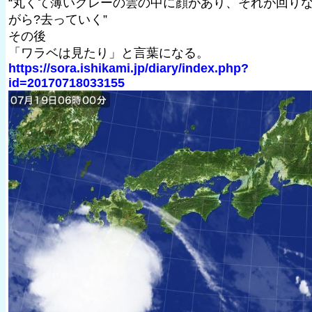
“丸くて薄いグレーの雲の中に顔があり、それが回り
がら?去っていく”
その後
「ワラベは見たり」と言葉になる。
https://sora.ishikami.jp/diary/index.php?
id=20170718033155