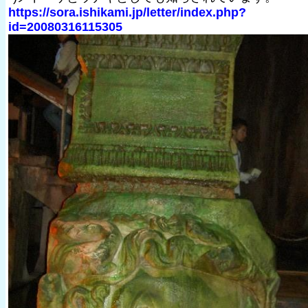
https://sora.ishikami.jp/letter/index.php?
id=20080316115305