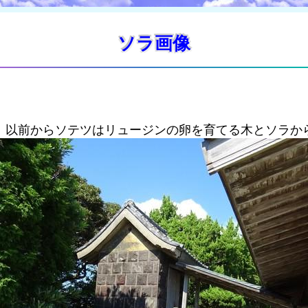
ソラ画像
、以前からソテツはリュージンの卵を育てる木とソラか