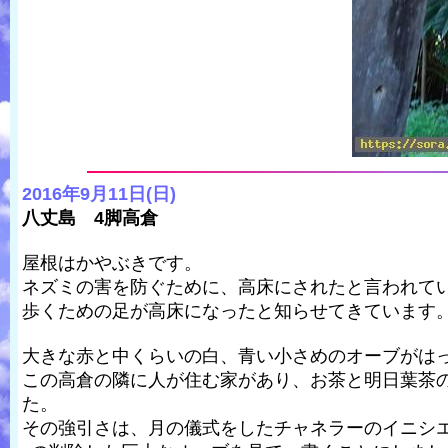
2016年9月11日(日)
八丈島 4脚高倉
屋根はかやぶきです。
ネズミの害を防ぐために、高床にされたと言われて
歩くための足が高床になったと知らせてきています
大きな赤と中くらいの白、青い小さめのオーブがは
この高倉の隣に人が住む家があり、お茶と明日葉茶
た。
その強引さは、月の儀式をしたチャネラーのイニシ