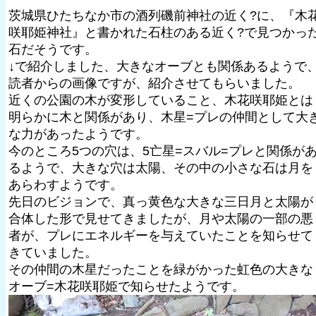
茨城県ひたちなか市の酒列磯前神社の近く?に、『木
咲耶姫神社』と書かれた石柱のある近く?で見つかっ
石だそうです。
↓で紹介しました、大きなオーブとも関係あるようで
読者からの画像ですが、紹介させてもらいました。
近くの公園の木が変形していること、木花咲耶姫とは
明らかに木と関係があり、木星=プレの仲間として大
な力があったようです。
今のところ5つの穴は、5亡星=スバル=プレと関係が
るようで、大きな穴は太陽、その中の小さな石は月を
あらわすようです。
先日のビジョンで、真っ黄色な大きな三日月と太陽が
合体した形で見せてきましたが、月や太陽の一部の悪
者が、プレにエネルギーを与えていたことを知らせて
きていました。
その仲間の木星だったことを緑がかった虹色の大きな
オーブ=木花咲耶姫で知らせたようです。