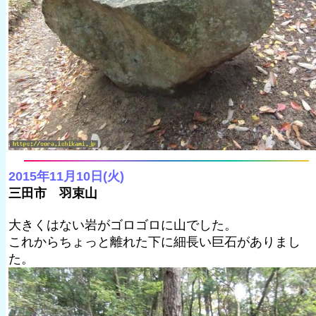
2015年11月10日(火)
三田市 羽束山
大きくはない岩がゴロゴロに山でした。
これからちょっと離れた下に細長い巨石がありまし
た。