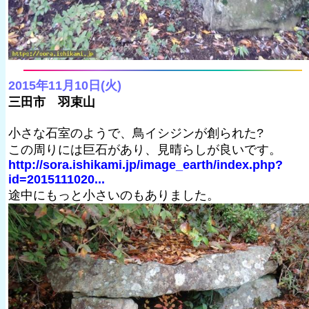
2015年11月10日(火)
三田市 羽束山
小さな石室のようで、鳥イシジンが創られた?
この周りには巨石があり、見晴らしが良いです。
http://sora.ishikami.jp/image_earth/index.php?
id=2015111020...
途中にもっと小さいのもありました。