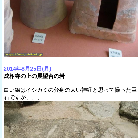
2014年8月25日(月)
成相寺の上の展望台の岩
白い線はイシカミの分身の太い神経と思って撮った巨
石ですが、、。