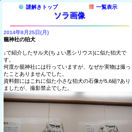
謎解きトップ
一覧表示
ソラ画像
2014年8月25日(月)
籠神社の狛犬
↓で紹介したサル犬(ちょい悪シリウス)に似た狛犬で
す。
何度か籠神社には行っていますが、なぜか実物は撮っ
たことありませんでした。
資料館にはこれに似た小さな狛犬の石像が5,6組?あり
ましたが、撮影禁止でした。