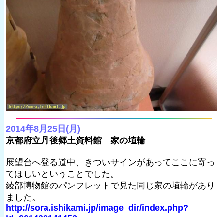
2014年8月25日(月)
京都府立丹後郷土資料館 家の埴輪
展望台へ登る道中、きついサインがあってここに寄っ
てほしいということでした。
綾部博物館のパンフレットで見た同じ家の埴輪があり
ました。
http://sora.ishikami.jp/image_dir/index.php?