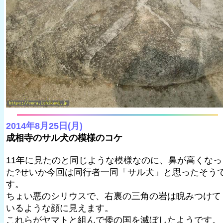
2014年8月25日(月)
成相寺のサル犬の模様のコケ
11年に見たのと同じような模様なのに、鼻が高くなっ
た?せいか今回は同行者一同「サル犬」と思ったそう
す。
ちょい悪のシリウスで、右裏の三角の岩は睨みつけて
いるような顔に見えます。
これらがヤマトと組んで倭の国を滅ぼしたようです。