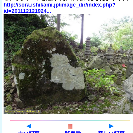
http://sora.ishikami.jp/image_dir/index.php?
id=201112121924...