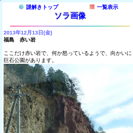
謎解きトップ
一覧表示
ソラ画像
2013年12月13日(金)
福島 赤い岩
ここだけ赤い岩で、何か怒っているようで、向かいに
巨石公園があります。