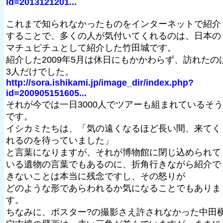
id=2013121201...
これまで知られなかったものをインターネットで紹介
することで、多くの人が気付いてくれるのは、日本の
マチュピチュとして紹介した竹田城です。
紹介した2009年5月は休日にもかかわらず、訪れたの
3人だけでした。
http://sora.ishikami.jp/image_dir/index.php?
id=200905151605...
それが今では一日3000人でツアーも組まれているそう
です。
イシカミたちは、「気の遠くなるほど長い間、来てく
れるのを待っていました」
と言葉になりますが、それが博物館に閉じ込められて
いる遺物の言葉でもあるのに、折角行きながら紹介で
きないことは本当に残念ですし、その怒りが
どのような形であらわれるか気になることでもありま
す。
ちなみに、ポスター?の撮影さえ許されなかった中田