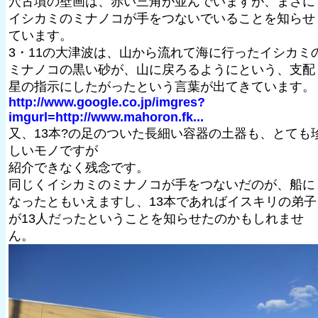
穴古墳の壁画は、赤い三角が並んでいますが、まさに
イシカミのミナノコが手をつないでいることを知らせ
ています。
3・11の大津波は、山から流れて海に行ったイシカミ
ミナノコの黒い砂が、山に戻ろるようにという、支配
星の指示にしたがったという言葉が出てきています。
http://www.google.co.jp/imgres?
imgurl=http://www.mahoron.fk...
又、13本?の足のついた長細い容器の土器も、とても
しいモノですが
紹介できなく残念です。
同じくイシカミのミナノコが手をつないだのが、船に
なったともいえますし、13本であればイスキリの弟子
が13人だったということを知らせたのかもしれませ
ん。