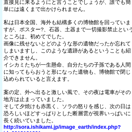
直接見に来るようにと言うことでしょうが、誰でも簡
単には遠くまで出かけられません。
私は日本全国、海外も結構多くの博物館を回っていま
すが、ポスター?、石器、土器まで一切撮影禁止とい
ところは、初めてでした。
画像に残せないとどのような形の遺物だったか忘れて
しまいますし、このような遺跡があるということも紹
介できません。
イシカミたちが一生懸命、自分たちの子孫である人間
に知ってもらおうと形になった遺物も、博物館で閉じ
込められていると言えます。
案の定、外へ出ると激しい風で、その夜は電車がその
地方は止まっていました。
そして夕焼けも赤黒く、ソラの怒りを感じ、次の日は
恐ろしいほどすっぱりとした断層雲が視界いっぱいに
長く続いていました。
http://sora.ishikami.jp/image_earth/index.php?