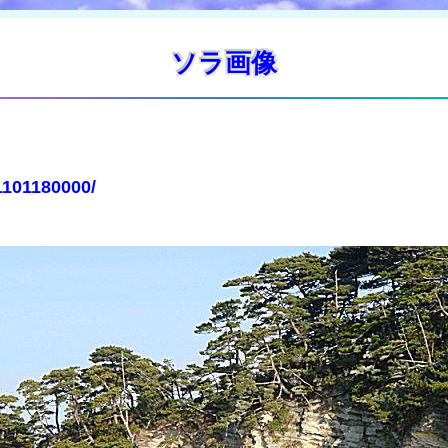
ソラ画像
1101180000/