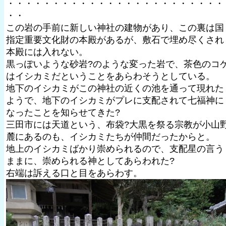
・・・・・・・・・・・・・・・・・・・・・・・・
・・
この岩の手前に新しい神社の建物があり、この裏は国
指定重要文化財の本殿があるが、敷石で埋め尽くされ
本殿には入れない。
黒っぽいような砂岩?のような変った岩で、茶色のコ
はイシカミだということをあらわそうとしている。
地下のイシカミがこの神社の近くの池を通って現れた
ようで、地下のイシカミがプレに支配されて七福神に
なったことを知らせてきた?
三田市には天道という、布袋?大黒を祭る宗教が小山
麓にあるのも、イシカミたちが仲間だったからと。
地上のイシカミばかり崇められるので、支配星の言う
ままに、崇められる神としてあらわれた?
右端は訴える口と目をあらわす。