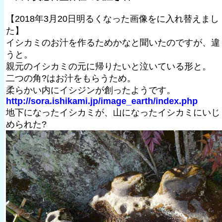
【2018年3月20日明るくなった画像をに入れ替えまし
た】
イシカミのお汁を作るためかなと聞いたのですが、違
うと。
親元のイシカミの元に帰りたいと泣いている形と。
二つの角?はお汁をもらうため。
柔らかい内にイシジンが創ったようです。
http://sora.ishikami.jp/image_earth/index.php
地下になったイシカミが、山になったイシカミにいじ
められた?