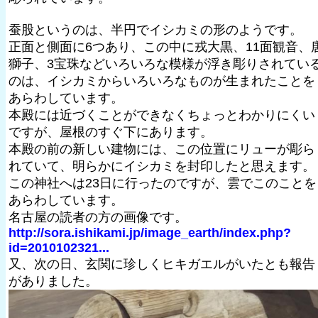
蚕股というのは、半円でイシカミの形のようです。
正面と側面に6つあり、この中に戎大黒、11面観音、
獅子、3宝珠などいろいろな模様が浮き彫りされてい
のは、イシカミからいろいろなものが生まれたことを
あらわしています。
本殿には近づくことができなくちょっとわかりにくい
ですが、屋根のすぐ下にあります。
本殿の前の新しい建物には、この位置にリューが彫ら
れていて、明らかにイシカミを封印したと思えます。
この神社へは23日に行ったのですが、雲でこのことを
あらわしています。
名古屋の読者の方の画像です。
http://sora.ishikami.jp/image_earth/index.php?
id=2010102321...
又、次の日、玄関に珍しくヒキガエルがいたとも報告
がありました。