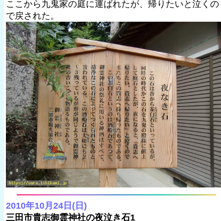
ここから九鬼家の庭に運ばれたが、帰りたいと泣くの
で戻された。
2010年10月24日(日)
三田市貴志御霊神社の夜泣き石1