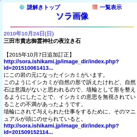
謎解きトップ
一覧表示
ソラ画像
2010年10月24日(日)
三田市貴志御霊神社の夜泣き石
【2015年10月7日追加訂正】
http://sora.ishikami.jp/image_dir/index.php?
id=201510061413...
にこの岩の元になったイシカミがいます。
このようにイシカミが自然の形で訴えたけれど、自然
石は意識がないと思われるので、埴輪として形を整え
るようにしたことで、イシカミの意思を無視されてい
ることの不満があったようです。
埴輪にされて与えられた仕事をするために、そのマニ
ュアルが頭にのせられていると。
http://sora.ishikami.jp/image_dir/index.php?
id=201509152114...