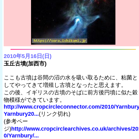
2010年5月16日(日)
玉丘古墳(加西市)
ここも古墳は谷間の沼の水を吸い取るために、粘菌と
してやってきて増殖し古墳となったと思えます。
この後、イギリスの古墳のそばに前方後円墳に似た穀
物模様ができています。
http://www.cropcircleconnector.com/2010/Yarnbury
Yarnbury20...
(リンク切れ)
(参考ペー
ジ)
http://www.cropcirclearchives.co.uk/archives/20
0/Yarnbury/...