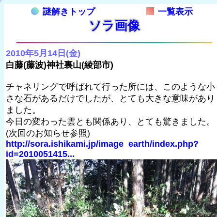
謎解きトップ
一覧表示
ソラ画像
2010年5月14日(金)
白藤(藤波)神社裏山(綾部市)
チャネリングで呼ばれて行った所には、このような小
さな石があるだけでしたが、とても大きな意味があり
ました。
今日の変わった雲とも関係あり、とても驚きました。
(次回のお知らせ参照)
http://sora.ishikami.jp/image_earth/index.php?
id=2010051415...