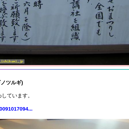
ギノツルギ)
わしています。
0091017094...
。