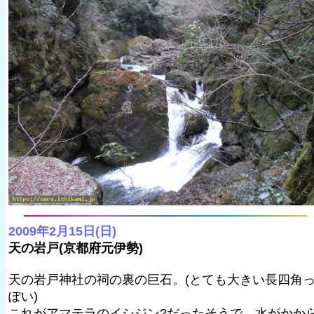
2009年2月15日(日)
天の岩戸(京都府元伊勢)
天の岩戸神社の祠の裏の巨石。(とても大きい長四角
ぽい)
これがアマテラのイシジン?だったそうで、水がかか