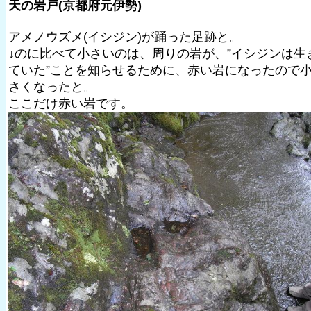
天の岩戸(京都府元伊勢)
アメノウズメ(イシジン)が踊った足跡と。
↓のに比べて小さいのは、周りの岩が、”イシジンは生
ていた”ことを知らせるために、赤い岩になったので
さくなったと。
ここだけ赤い岩です。