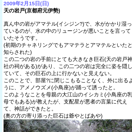
2009年2月15日(日)
天の岩戸(京都府元伊勢)
真ん中の岩がアマテル(イシジン?)で、水がかかり湿っ
ているのが、水の中のリュージンが悪いことを言って
いたそうです。
(初期のチャネリングでもアマテラとアマテルといた
知らされた)
この二つの岩の手前にとても大きなき巨石(天の岩戸
社の祠がある)があり、この二つの岩は完全に姿を隠
ていて、その巨石の上に行かないと見えない。
このことで、部屋?に閉じこもることなく、外に出る
うに、アメノウズメ(小鳥座)が踊って誘ったと。
このようなことを母親の大江山のイシカミ(小鳥座の
母でもある)が教えたが、支配星が悪者の言葉に代え
て、神話ができたと。
(奥の方の寄り添った巨石は爺やとばあや)