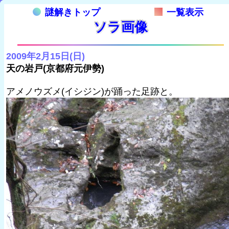
謎解きトップ
一覧表示
ソラ画像
2009年2月15日(日)
天の岩戸(京都府元伊勢)
アメノウズメ(イシジン)が踊った足跡と。