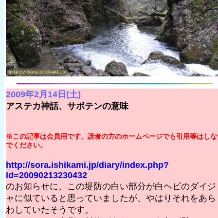
2009年2月14日(土)
アステカ神話、サボテンの意味
※この記事は会員用です。読者の方のホームページでも引用等はしな
でください。
http://sora.ishikami.jp/diary/index.php?
id=20090213230432
のお知らせに、この堤防の白い部分が白ヘビのダイジ
ャに似ていると思っていましたが、やはりそれをあら
わしていたそうです。