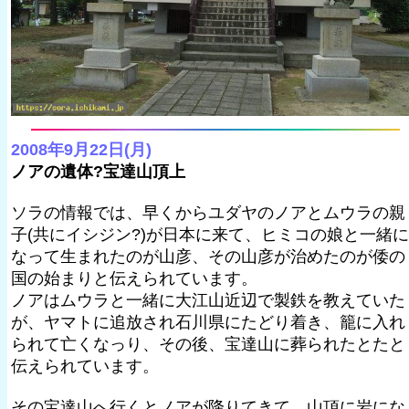
2008年9月22日(月)
ノアの遺体?宝達山頂上
ソラの情報では、早くからユダヤのノアとムウラの親
子(共にイシジン?)が日本に来て、ヒミコの娘と一緒に
なって生まれたのが山彦、その山彦が治めたのが倭の
国の始まりと伝えられています。
ノアはムウラと一緒に大江山近辺で製鉄を教えていた
が、ヤマトに追放され石川県にたどり着き、籠に入れ
られて亡くなっり、その後、宝達山に葬られたとたと
伝えられています。
その宝達山へ行くとノアが降りてきて、山頂に岩にな