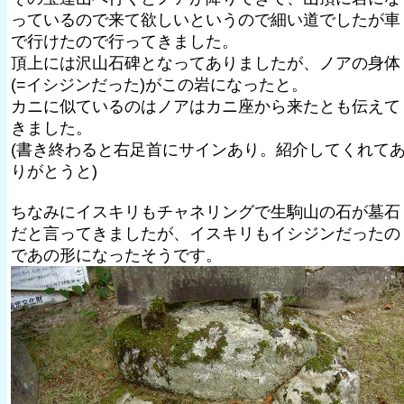
っているので来て欲しいというので細い道でしたが車
で行けたので行ってきました。
頂上には沢山石碑となってありましたが、ノアの身体
(=イシジンだった)がこの岩になったと。
カニに似ているのはノアはカニ座から来たとも伝えて
きました。
(書き終わると右足首にサインあり。紹介してくれて
りがとうと)
ちなみにイスキリもチャネリングで生駒山の石が墓石
だと言ってきましたが、イスキリもイシジンだったの
であの形になったそうです。