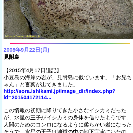
2008年9月22日(月)
見附島
【2015年4月17日追記】
小豆島の海岸の岩が、見附島に似ています。「お兄ち
ゃん」と言葉が出てきました。
http://sora.ishikami.jp/image_dir/index.php?
id=201504172114...
この情報の初期に降りてきた小さなイシカミだった
が、水星の王子がイシカミの身体を借りたようです。
人間のためのコンロになるように柔らかい岩になった
そうで、水星の王子は地球の中の地下宇宙にいたの