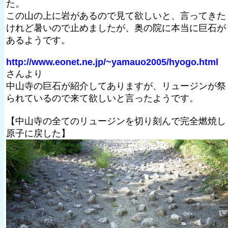
た。
この山の上に岩があるので見て欲しいと、言ってきた
けれど暑いので止めましたが、奥の院に本当に巨石が
あるようです。
http://www.eonet.ne.jp/~yamauo2005/hyogo.html
さんより
中山寺の巨石が紹介してありますが、リュージンが祭
られているので来て欲しいと言ったようです。
【中山寺の全てのリュージンを切り刻んで完全燃焼し
原子に戻した】