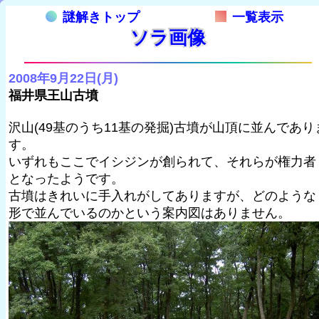
謎解きトップ
一覧表示
ソラ画像
2008年9月22日(月)
福井県王山古墳
沢山(49基のうち11基の発掘)古墳が山頂に並んであり
す。
いずれもここでイシジンが創られて、それらが権力者
となったようです。
古墳はきれいに手入れがしてありますが、どのような
形で並んでいるのかという案内図はありません。