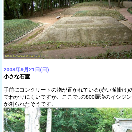
2008年9月21日(日)
小さな石室
手前にコンクリートの物が置かれている(赤い涎掛け)
でわかりにくいですが、ここで↓の800羅漢のイシジン
が創られたそうです。