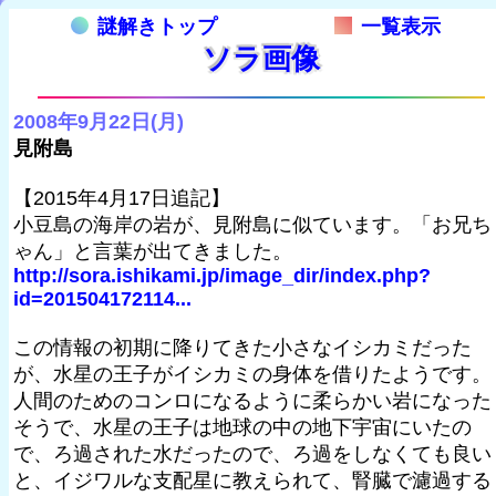
謎解きトップ
一覧表示
ソラ画像
2008年9月22日(月)
見附島
【2015年4月17日追記】
小豆島の海岸の岩が、見附島に似ています。「お兄ち
ゃん」と言葉が出てきました。
http://sora.ishikami.jp/image_dir/index.php?
id=201504172114...
この情報の初期に降りてきた小さなイシカミだった
が、水星の王子がイシカミの身体を借りたようです。
人間のためのコンロになるように柔らかい岩になった
そうで、水星の王子は地球の中の地下宇宙にいたの
で、ろ過された水だったので、ろ過をしなくても良い
と、イジワルな支配星に教えられて、腎臓で濾過する