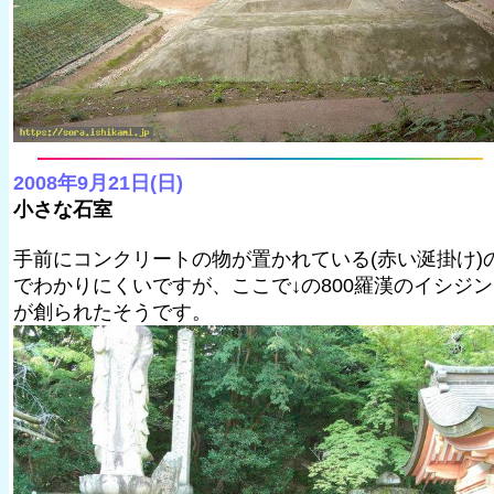
2008年9月21日(日)
小さな石室
手前にコンクリートの物が置かれている(赤い涎掛け)
でわかりにくいですが、ここで↓の800羅漢のイシジン
が創られたそうです。