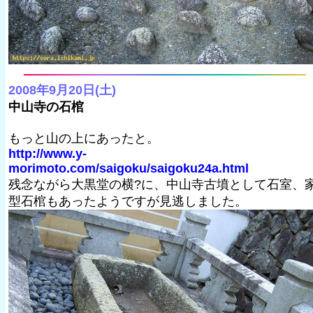
2008年9月20日(土)
中山寺の石棺
もっと山の上にあったと。
http://www.y-
morimoto.com/saigoku/saigoku24a.html
残念ながら大黒堂の横?に、中山寺古墳として石室、
型石棺もあったようですが見逃しました。