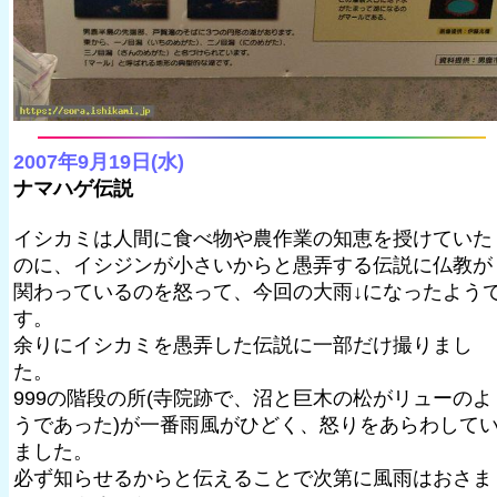
2007年9月19日(水)
ナマハゲ伝説
イシカミは人間に食べ物や農作業の知恵を授けていた
のに、イシジンが小さいからと愚弄する伝説に仏教が
関わっているのを怒って、今回の大雨↓になったよう
す。
余りにイシカミを愚弄した伝説に一部だけ撮りまし
た。
999の階段の所(寺院跡で、沼と巨木の松がリューのよ
うであった)が一番雨風がひどく、怒りをあらわして
ました。
必ず知らせるからと伝えることで次第に風雨はおさま