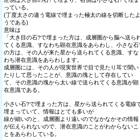
左側は大き目の石?で埋まり、右側は小さな石?で埋ま
っている。
(丁度太さの違う電線で埋まった極太の線を切断した
うである)
意味は
「大き目の石?で埋まった方は、成層圏から脳へ送ら
てくる意識、すなわち顕在意識をあらわし、小さな石
の方は、その人が来た星から送られてくる意識、すな
わち潜在意識をあらわします。
成層圏には、その人が現実世界で目で見たり耳で聞い
たりして思ったことが、意識の塊として存在してい
て、その意識の塊から太い線で送られてくる意識が顕
在意識である。
小さい石?で埋まった方は、星から送られてくる電線
埋まっていて、情報はとても多いが
線が細いのと、成層圏より遠いのでなかなかその情報
が伝えられないので、潜在意識のことがわからないこ
とをあらわしている。