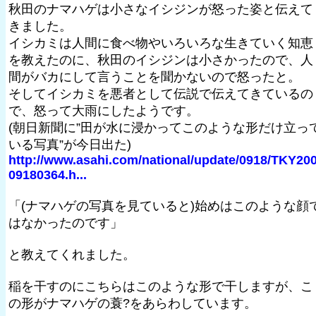
秋田のナマハゲは小さなイシジンが怒った姿と伝えて
きました。
イシカミは人間に食べ物やいろいろな生きていく知恵
を教えたのに、秋田のイシジンは小さかったので、人
間がバカにして言うことを聞かないので怒ったと。
そしてイシカミを悪者として伝説で伝えてきているの
で、怒って大雨にしたようです。
(朝日新聞に”田が水に浸かってこのような形だけ立っ
いる写真”が今日出た)
http://www.asahi.com/national/update/0918/TKY20
09180364.h...
「(ナマハゲの写真を見ていると)始めはこのような顔
はなかったのです」
と教えてくれました。
稲を干すのにこちらはこのような形で干しますが、こ
の形がナマハゲの蓑?をあらわしています。