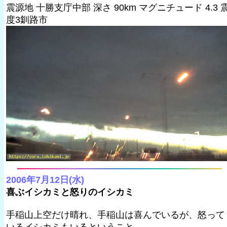
震源地 十勝支庁中部 深さ 90km マグニチュード 4.3 
度3釧路市
2006年7月12日(水)
喜ぶイシカミと怒りのイシカミ
手稲山上空だけ晴れ、手稲山は喜んでいるが、怒って