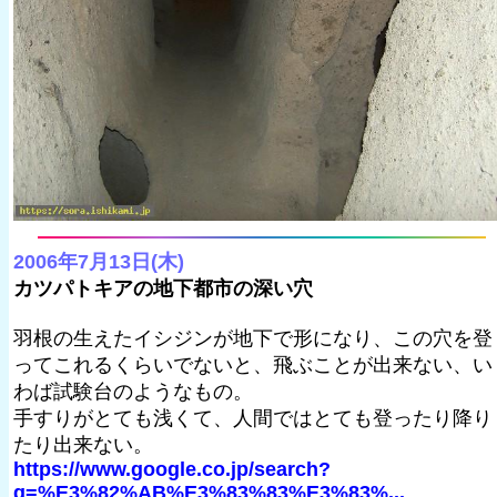
2006年7月13日(木)
カツパトキアの地下都市の深い穴
羽根の生えたイシジンが地下で形になり、この穴を登
ってこれるくらいでないと、飛ぶことが出来ない、い
わば試験台のようなもの。
手すりがとても浅くて、人間ではとても登ったり降り
たり出来ない。
https://www.google.co.jp/search?
q=%E3%82%AB%E3%83%83%E3%83%...