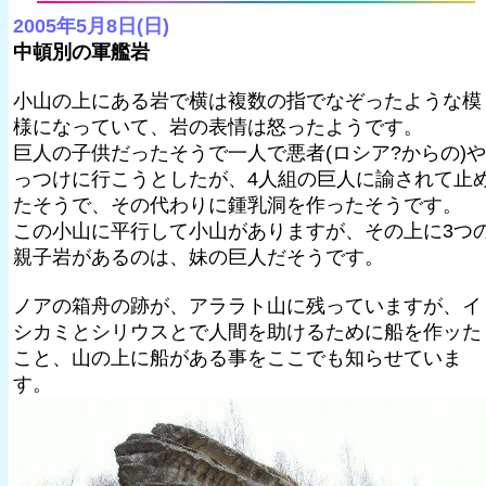
2005年5月8日(日)
中頓別の軍艦岩
小山の上にある岩で横は複数の指でなぞったような模
様になっていて、岩の表情は怒ったようです。
巨人の子供だったそうで一人で悪者(ロシア?からの)や
っつけに行こうとしたが、4人組の巨人に諭されて止
たそうで、その代わりに鍾乳洞を作ったそうです。
この小山に平行して小山がありますが、その上に3つ
親子岩があるのは、妹の巨人だそうです。
ノアの箱舟の跡が、アララト山に残っていますが、イ
シカミとシリウスとで人間を助けるために船を作ッた
こと、山の上に船がある事をここでも知らせていま
す。