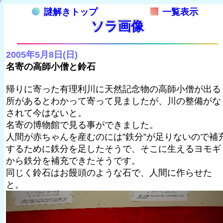
謎解きトップ
一覧表示
ソラ画像
2005年5月8日(日)
名寄の高師小僧と鈴石
帰りに寄った有理利川に天然記念物の高師小僧が出る
所があるとわかって寄って見ましたが、川の整備がな
されて今はないと。
名寄の博物館で見る事ができました。
人間が赤ちゃんを産むのには”鉄分”が足りないので補
するために鉄分を足したそうで、そこに生えるヨモギ
から鉄分を補充できたそうです。
同じく鈴石はお饅頭のような石で、人間に作らせた
と。