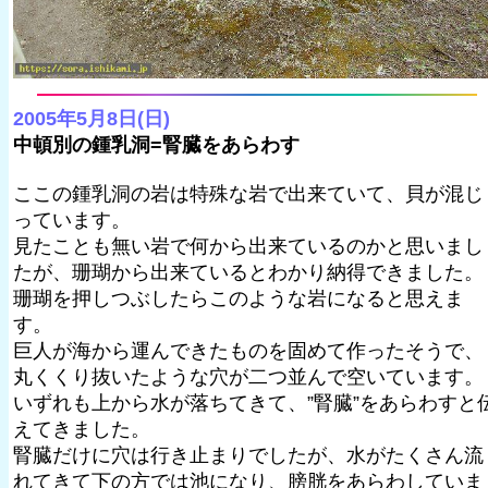
2005年5月8日(日)
中頓別の鍾乳洞=腎臓をあらわす
ここの鍾乳洞の岩は特殊な岩で出来ていて、貝が混じ
っています。
見たことも無い岩で何から出来ているのかと思いまし
たが、珊瑚から出来ているとわかり納得できました。
珊瑚を押しつぶしたらこのような岩になると思えま
す。
巨人が海から運んできたものを固めて作ったそうで、
丸くくり抜いたような穴が二つ並んで空いています。
いずれも上から水が落ちてきて、”腎臓”をあらわすと
えてきました。
腎臓だけに穴は行き止まりでしたが、水がたくさん流
れてきて下の方では池になり、膀胱をあらわしていま