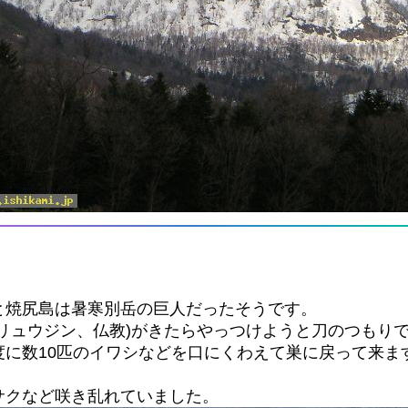
と焼尻島は暑寒別岳の巨人だったそうです。
リュウジン、仏教)がきたらやっつけようと刀のつもり
度に数10匹のイワシなどを口にくわえて巣に戻って来ま
サクなど咲き乱れていました。